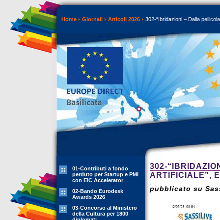
Home
Giornali
Articoli 2026
302-“Ibridazioni – Dalla pellicola 
302-“IBRIDAZIO
01-Contributi a fondo
ARTIFICIALE”,
perduto per Startup e PMI
con EIC Accelerator
pubblicato su Sass
02-Bando Eurodesk
Awards 2026
03-Concorso al Ministero
della Cultura per 1800
diplomati