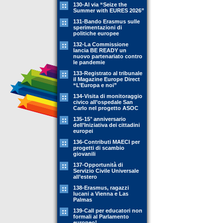
130-Al via “Seize the
Summer with EURES 2026”
131-Bando Erasmus sulle
sperimentazioni di
politiche europee
132-La Commissione
lancia BE READY un
nuovo partenariato contro
le pandemie
133-Registrato al tribunale
il Magazine Europe Direct
“L’Europa e noi”
134-Visita di monitoraggio
civico all’ospedale San
Carlo nel progetto ASOC
135-15° anniversario
dell’Iniziativa dei cittadini
europei
136-Contributi MAECI per
progetti di scambio
giovanili
137-Opportunità di
Servizio Civile Universale
all’estero
138-Erasmus, ragazzi
lucani a Vienna e Las
Palmas
139-Call per educatori non
formali al Parlamento
europeo!