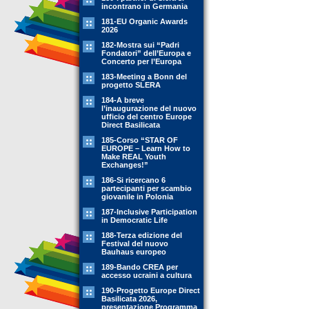
incontrano in Germania
181-EU Organic Awards
2026
182-Mostra sui “Padri
Fondatori” dell’Europa e
Concerto per l’Europa
183-Meeting a Bonn del
progetto SLERA
184-A breve
l’inaugurazione del nuovo
ufficio del centro Europe
Direct Basilicata
185-Corso “STAR OF
EUROPE – Learn How to
Make REAL Youth
Exchanges!”
186-Si ricercano 6
partecipanti per scambio
giovanile in Polonia
187-Inclusive Participation
in Democratic Life
188-Terza edizione del
Festival del nuovo
Bauhaus europeo
189-Bando CREA per
accesso ucraini a cultura
190-Progetto Europe Direct
Basilicata 2026,
presentazione Programma