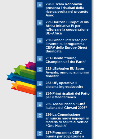
228-Il Team Robonova
presenta i risultati della
ricerca svolta nel progetto
Asoc
229-Horizon Europe: al via
Africa Initiative IV per
rafforzare la cooperazione
UE–Africa
230-Grande interesse per
l’evento sul programma
CERV dello Europe Direct
Basilicata
231-Bando “Young
Champions of the Earth”
232-#BeActive EU Sport
Awards: annunciati i primi
finalisti!
233-UE, operativo il
sistema ingressi/uscite
234-Primi risultati del Patto
per il Mediterraneo
235-Ascoli Piceno “Città
italiana dei Giovani 2026”
236-La Commissione
annuncia nuovi impegni in
materia di salute al vertice
“One Health"
237-Programma CERV,
buona partecipazione a