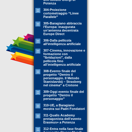
Potenza
304-Proiezione
cortometraggio “Linee
Parallele”
305-Baragiano abbraccia
l’Europa: inaugurata
un’antenna decentrata
Europe Direct
306-Dalla pellicola
all’intelligenza artificiale
307-Cinema, innovazione e
formazione con
"Ibridazioni", dalla
pellicola fino
all'intelligenza artificiale
308-Evento finale del
progetto “Dentro il
personaggio. Il Metodo
Stanislavskij – Strasberg
nel cinema” a Crotone
309-Oggi evento finale del
progetto “Dentro il
personaggio”
310-UE, a Baragiano
mostra sui Padri Fondatori
311-Qualis Academy
protagonista dell'evento
Erasmus+ a Potenza
312-Entra nella fase finale