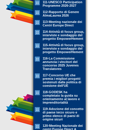
111-UNESCO Participation
Programme 2026-2027
112-Rapporto di Genere
AlmaLaurea 2026
113-Meeting nazionale dei
Centri Europe Direct
114-Attività di focus group,
interviste e sondaggio del
progetto EmpowerHement
115-Attività di focus group,
interviste e sondaggio del
progetto EmpowerHement
116-La Commissione
annuncia i vincitori del
concorso 2025 Juvenes
Translatores
117-Concorso UE che
premia i migliori progetti
sostenuti dalla politica di
coesione dell’UE
118-GODESK ha
completato la guida su
orientamento al lavoro e
imprenditorialità
119-Adozione del concetto
di paese terzo sicuro e
primo elenco di paesi di
origine sicuri
120-Meeting Nazionale dei
centri Europe Direct A