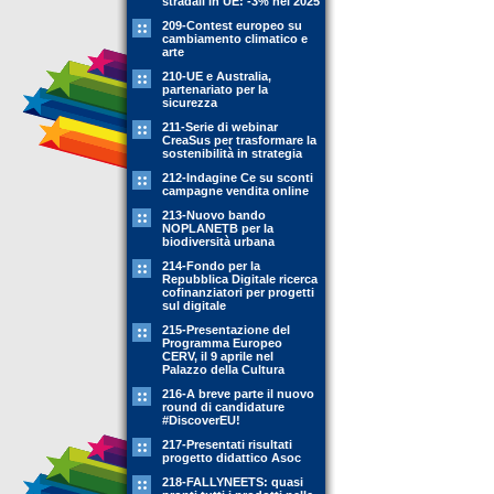
stradali in UE: -3% nel 2025
209-Contest europeo su
cambiamento climatico e
arte
210-UE e Australia,
partenariato per la
sicurezza
211-Serie di webinar
CreaSus per trasformare la
sostenibilità in strategia
212-Indagine Ce su sconti
campagne vendita online
213-Nuovo bando
NOPLANETB per la
biodiversità urbana
214-Fondo per la
Repubblica Digitale ricerca
cofinanziatori per progetti
sul digitale
215-Presentazione del
Programma Europeo
CERV, il 9 aprile nel
Palazzo della Cultura
216-A breve parte il nuovo
round di candidature
#DiscoverEU!
217-Presentati risultati
progetto didattico Asoc
218-FALLYNEETS: quasi