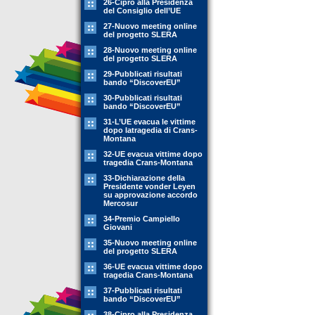
26-Cipro alla Presidenza
del Consiglio dell’UE
27-Nuovo meeting online
del progetto SLERA
28-Nuovo meeting online
del progetto SLERA
29-Pubblicati risultati
bando “DiscoverEU”
30-Pubblicati risultati
bando “DiscoverEU”
31-L’UE evacua le vittime
dopo latragedia di Crans-
Montana
32-UE evacua vittime dopo
tragedia Crans-Montana
33-Dichiarazione della
Presidente vonder Leyen
su approvazione accordo
Mercosur
34-Premio Campiello
Giovani
35-Nuovo meeting online
del progetto SLERA
36-UE evacua vittime dopo
tragedia Crans-Montana
37-Pubblicati risultati
bando “DiscoverEU”
38-Cipro alla Presidenza