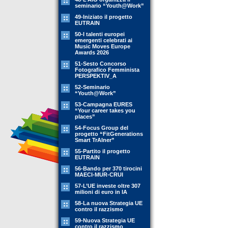
seminario “Youth@Work”
49-Iniziato il progetto
EUTRAIN
50-I talenti europei
emergenti celebrati ai
Music Moves Europe
Awards 2026
51-Sesto Concorso
Fotografico Femminista
PERSPEKTIV_A
52-Seminario
“Youth@Work”
53-Campagna EURES
“Your career takes you
places”
54-Focus Group del
progetto “FitGenerations
Smart TrAIner”
55-Partito il progetto
EUTRAIN
56-Bando per 370 tirocini
MAECI-MUR-CRUI
57-L’UE investe oltre 307
milioni di euro in IA
58-La nuova Strategia UE
contro il razzismo
59-Nuova Strategia UE
contro il razzismo