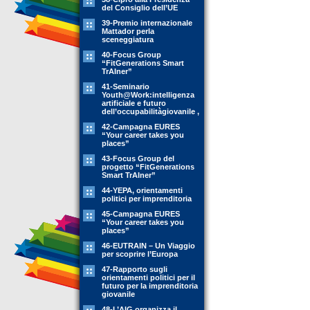
del Consiglio dell’UE
39-Premio internazionale
Mattador perla
sceneggiatura
40-Focus Group
“FitGenerations Smart
TrAIner”
41-Seminario
Youth@Work:intelligenza
artificiale e futuro
dell’occupabilitàgiovanile ,
42-Campagna EURES
“Your career takes you
places”
43-Focus Group del
progetto “FitGenerations
Smart TrAIner”
44-YEPA, orientamenti
politici per imprenditoria
45-Campagna EURES
“Your career takes you
places”
46-EUTRAIN – Un Viaggio
per scoprire l’Europa
47-Rapporto sugli
orientamenti politici per il
futuro per la imprenditoria
giovanile
48-L’AIG organizza il