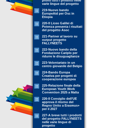
pronti tutti i prodotti nelle
varie lingue del progetto
219-Nuovo bando
EuropeAid per Osc in
Etiopia
220-Il Liceo Galilei di
Potenza presenta i risultati
del progetto Asoc
221-Partner al lavoro su
output progetto
FALLYNEETS
222-Nuovo bando della
Fondazione Cariplo per
ridurre le disuguaglianze
223-Volontariato in un
centro giovanile del Belgio
224-Bando Europa
Creativa per progetti di
cooperazione europea
225-Relazione finale della
European Youth Work
Convention 2025 a Malta
226-Il Consiglio dell’UE
approva il ritorno del
Regno Unito a Erasmus+
per il 2027
227-A breve tutti i prodotti
del progetto FALLYNEETS
nelle varie lingue di
progetto