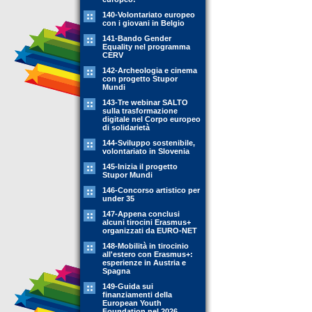
140-Volontariato europeo
con i giovani in Belgio
141-Bando Gender
Equality nel programma
CERV
142-Archeologia e cinema
con progetto Stupor
Mundi
143-Tre webinar SALTO
sulla trasformazione
digitale nel Corpo europeo
di solidarietà
144-Sviluppo sostenibile,
volontariato in Slovenia
145-Inizia il progetto
Stupor Mundi
146-Concorso artistico per
under 35
147-Appena conclusi
alcuni tirocini Erasmus+
organizzati da EURO-NET
148-Mobilità in tirocinio
all'estero con Erasmus+:
esperienze in Austria e
Spagna
149-Guida sui
finanziamenti della
European Youth
Foundation nel 2026