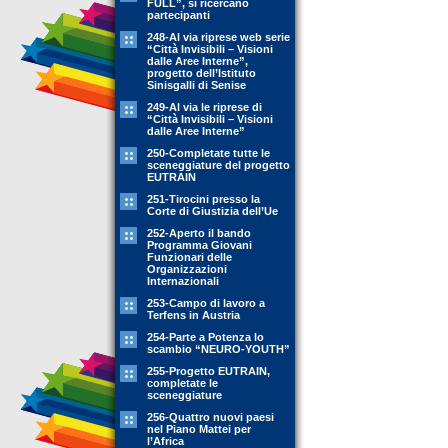
FULL”, si ricercano
partecipanti
248-Al via riprese web serie
“Città Invisibili – Visioni
dalle Aree Interne”,
progetto dell’Istituto
Sinisgalli di Senise
249-Al via le riprese di
“Città Invisibili – Visioni
dalle Aree Interne”
250-Completate tutte le
sceneggiature del progetto
EUTRAIN
251-Tirocini presso la
Corte di Giustizia dell’Ue
252-Aperto il bando
Programma Giovani
Funzionari delle
Organizzazioni
Internazionali
253-Campo di lavoro a
Terfens in Austria
254-Parte a Potenza lo
scambio “NEURO-YOUTH”
255-Progetto EUTRAIN,
completate le
sceneggiature
256-Quattro nuovi paesi
nel Piano Mattei per
l’Africa