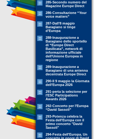
285-Secondo numero del
Magazine Europe Direct
286-Consultazione “Your
voice matters”
287-Dall’8 maggio
Baragiano si tinge
d’Europa
288-Inaugurazione a
Baragiano dello sportello
di “Europe Direct
Basilicata”, network di
informazione ufficiale
dell’Unione Europea in
regione
289-Inaugurazione a
Baragiano di una antenna
decentrata Europe Direct
290-Il 9 maggio la Giornata
dell’Europa 2026
291-perta la selezione per
l’ESC Participations
Awards 2026
292-Concerto per l’Europa
“David Sassoli”
293-Potenza celebra la
Festa dell'Europa con il
primo concerto "David
Sassoli"
294-Festa dell'Europa. Un
concerto in onore di David