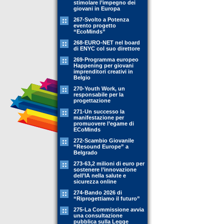
stimolare l’impegno dei
giovani in Europa
267-Svolto a Potenza
evento progetto
“EcoMinds”
268-EURO-NET nel board
di ENYC col suo direttore
269-Programma europeo
Happening per giovani
imprenditori creativi in
Belgio
270-Youth Work, un
responsabile per la
progettazione
271-Un successo la
manifestazione per
promuovere l’egame di
ECoMinds
272-Scambio Giovanile
“Resound Europe” a
Belgrado
273-63,2 milioni di euro per
sostenere l’innovazione
dell’IA nella salute e
sicurezza online
274-Bando 2026 di
“Riprogettiamo il futuro”
275-La Commissione avvia
una consultazione
pubblica sulla Legge