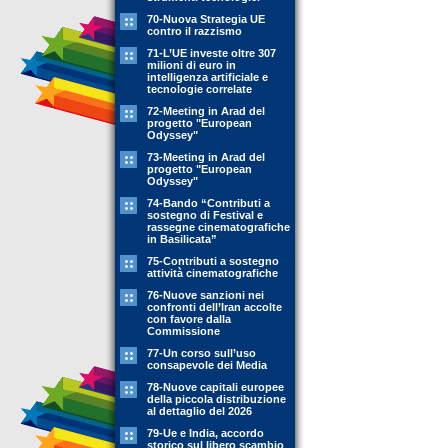
70-Nuova Strategia UE
contro il razzismo
71-L’UE investe oltre 307
milioni di euro in
intelligenza artificiale e
tecnologie correlate
72-Meeting in Arad del
progetto "European
Odyssey"
73-Meeting in Arad del
progetto "European
Odyssey"
74-Bando “Contributi a
sostegno di Festival e
rassegne cinematografiche
in Basilicata”
75-Contributi a sostegno
attività cinematografiche
76-Nuove sanzioni nei
confronti dell’Iran accolte
con favore dalla
Commissione
77-Un corso sull’uso
consapevole dei Media
78-Nuove capitali europee
della piccola distribuzione
al dettaglio del 2026
79-Ue e India, accordo
storico sul libero scambio