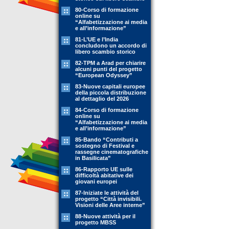
80-Corso di formazione
online su
“Alfabetizzazione ai media
e all’informazione”
81-L’UE e l’India
concludono un accordo di
libero scambio storico
82-TPM a Arad per chiarire
alcuni punti del progetto
“European Odyssey”
83-Nuove capitali europee
della piccola distribuzione
al dettaglio del 2026
84-Corso di formazione
online su
“Alfabetizzazione ai media
e all’informazione”
85-Bando “Contributi a
sostegno di Festival e
rassegne cinematografiche
in Basilicata”
86-Rapporto UE sulle
difficoltà abitative dei
giovani europei
87-Iniziate le attività del
progetto “Città invisibili.
Visioni delle Aree interne”
88-Nuove attività per il
progetto MBSS