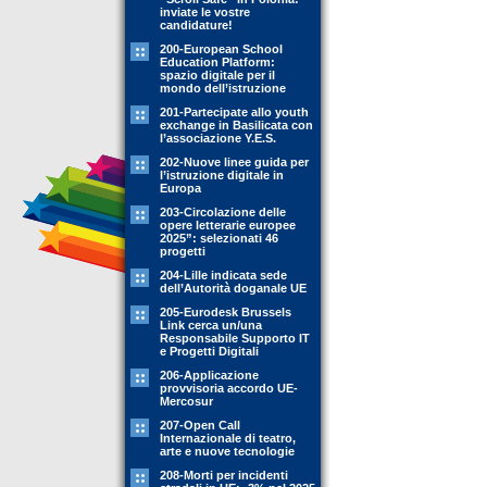
inviate le vostre
candidature!
200-European School
Education Platform:
spazio digitale per il
mondo dell’istruzione
201-Partecipate allo youth
exchange in Basilicata con
l’associazione Y.E.S.
202-Nuove linee guida per
l’istruzione digitale in
Europa
203-Circolazione delle
opere letterarie europee
2025”: selezionati 46
progetti
204-Lille indicata sede
dell’Autorità doganale UE
205-Eurodesk Brussels
Link cerca un/una
Responsabile Supporto IT
e Progetti Digitali
206-Applicazione
provvisoria accordo UE-
Mercosur
207-Open Call
Internazionale di teatro,
arte e nuove tecnologie
208-Morti per incidenti