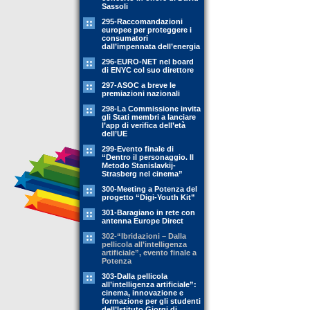
Sassoli
295-Raccomandazioni
europee per proteggere i
consumatori
dall’impennata dell’energia
296-EURO-NET nel board
di ENYC col suo direttore
297-ASOC a breve le
premiazioni nazionali
298-La Commissione invita
gli Stati membri a lanciare
l’app di verifica dell’età
dell’UE
299-Evento finale di
“Dentro il personaggio. Il
Metodo Stanislavkij-
Strasberg nel cinema”
300-Meeting a Potenza del
progetto “Digi-Youth Kit”
301-Baragiano in rete con
antenna Europe Direct
302-“Ibridazioni – Dalla
pellicola all’intelligenza
artificiale”, evento finale a
Potenza
303-Dalla pellicola
all’intelligenza artificiale”:
cinema, innovazione e
formazione per gli studenti
dell’Istituto Giorgi di