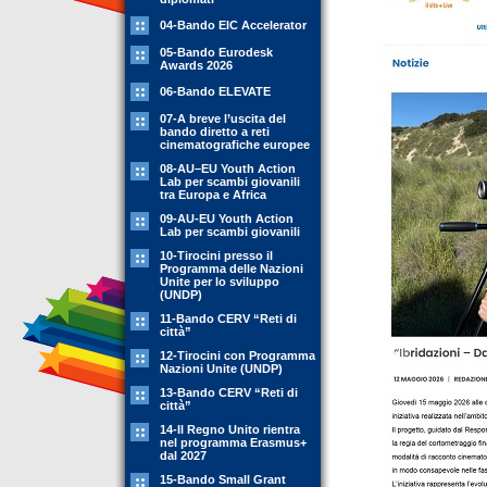
04-Bando EIC Accelerator
05-Bando Eurodesk
Awards 2026
06-Bando ELEVATE
07-A breve l’uscita del
bando diretto a reti
cinematografiche europee
08-AU–EU Youth Action
Lab per scambi giovanili
tra Europa e Africa
09-AU-EU Youth Action
Lab per scambi giovanili
10-Tirocini presso il
Programma delle Nazioni
Unite per lo sviluppo
(UNDP)
11-Bando CERV “Reti di
città”
12-Tirocini con Programma
Nazioni Unite (UNDP)
13-Bando CERV “Reti di
città”
14-Il Regno Unito rientra
nel programma Erasmus+
dal 2027
15-Bando Small Grant