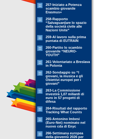
257-Iniziato a Potenza
scambio giovanile
Erasmus+
258-Rapporto
“Salvaguardare lo spazio
della società civile alle
Nazioni Unite”
259-Al lavoro sulla prima
puntata di EUTRAIN
260-Partito lo scambio
giovanile “NEURO-
YOUTH”
261-Volontariato a Breslava
in Polonia
262-Sondaggio su “I
giovani, la musica e gli
Obiettivi europei per i
giovani”
263-La Commissione
investirà 1,07 miliardi di
euro in 57 progetti di
difesa
264-Risultati del rapporto
Tracking What Counts
265-Antonino Imbesi
(Euro-Net) nominato nel
nuovo cda di Enyc
266-Settimana europea
della gioventù 2026 per