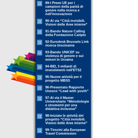
89-l Premi UE per i
campioni della parità di
genere nella ricerca e
nell’innovazione
90-Al via “Città invisibili.
Visioni delle Aree interne”
91-Bando Nature Calling
della Fondazione Cariplo
92-Eurodesk Brussels Link
ricerca tirocinante
93-Bando UNICEF su
violenza di genere e sui
minori in Ucraina
94-BEI, 3 miliardi di
investimenti nell’ETS2
95-Nuove attività per il
progetto MBSS
96-Presentato Rapporto
Unesco “Lead with youth”
97-Al via il Master
Universitario “Metodologie
e strumenti per una
didattica inclusiva”
98-Iniziate le attività del
progetto “Città invisibili.
Visioni delle Aree interne”
99-Tirocini alla European
Travel Commission