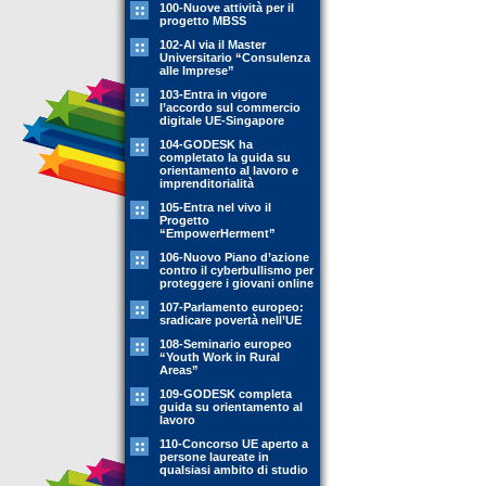
100-Nuove attività per il
progetto MBSS
102-Al via il Master
Universitario “Consulenza
alle Imprese”
103-Entra in vigore
l’accordo sul commercio
digitale UE-Singapore
104-GODESK ha
completato la guida su
orientamento al lavoro e
imprenditorialità
105-Entra nel vivo il
Progetto
“EmpowerHerment”
106-Nuovo Piano d’azione
contro il cyberbullismo per
proteggere i giovani online
107-Parlamento europeo:
sradicare povertà nell’UE
108-Seminario europeo
“Youth Work in Rural
Areas”
109-GODESK completa
guida su orientamento al
lavoro
110-Concorso UE aperto a
persone laureate in
qualsiasi ambito di studio