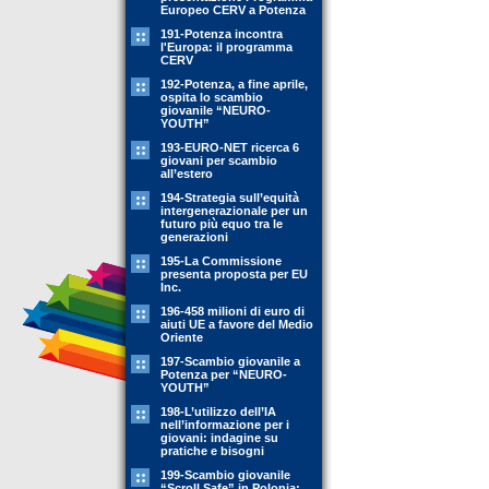
Europeo CERV a Potenza
191-Potenza incontra
l'Europa: il programma
CERV
192-Potenza, a fine aprile,
ospita lo scambio
giovanile “NEURO-
YOUTH”
193-EURO-NET ricerca 6
giovani per scambio
all’estero
194-Strategia sull’equità
intergenerazionale per un
futuro più equo tra le
generazioni
195-La Commissione
presenta proposta per EU
Inc.
196-458 milioni di euro di
aiuti UE a favore del Medio
Oriente
197-Scambio giovanile a
Potenza per “NEURO-
YOUTH”
198-L’utilizzo dell’IA
nell’informazione per i
giovani: indagine su
pratiche e bisogni
199-Scambio giovanile
“Scroll Safe” in Polonia: