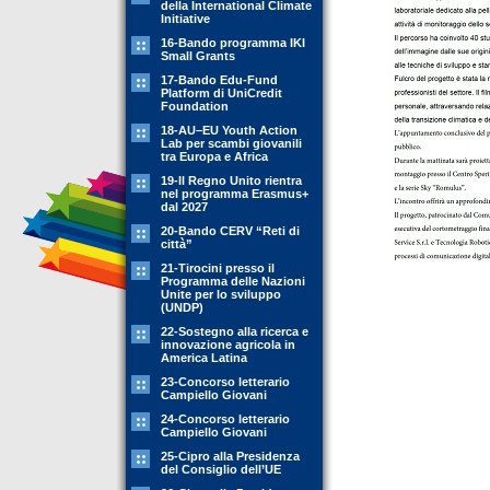
della International Climate
Initiative
16-Bando programma IKI
Small Grants
17-Bando Edu-Fund
Platform di UniCredit
Foundation
18-AU–EU Youth Action
Lab per scambi giovanili
tra Europa e Africa
19-Il Regno Unito rientra
nel programma Erasmus+
dal 2027
20-Bando CERV “Reti di
città”
21-Tirocini presso il
Programma delle Nazioni
Unite per lo sviluppo
(UNDP)
22-Sostegno alla ricerca e
innovazione agricola in
America Latina
23-Concorso letterario
Campiello Giovani
24-Concorso letterario
Campiello Giovani
25-Cipro alla Presidenza
del Consiglio dell’UE