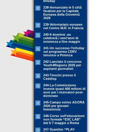
Infoday
238-Annunciate le 5 città
finaliste per la Capitale
Europea della Gioventù
2029
239-Volontariato europeo
nel Centro MJC in Francia
240-Il dominio .eu
celebrerà i vent’anni di
esistenza a fine maggio
241-Un successo l’infoday
sul programma CERV
tenutosi a Potenza
242-Lanciato il concorso
Youth4Regions 2026 per
aspiranti giornalisti
243-Tirocini presso il
Cedefop
244-La Commissione
investe quasi 400 milioni di
euro per i ricercatori post-
dottorato
245-Campo estivo AGORA
2026 per giovani
femministe
246-Corso sull’educazione
non formale “ESC LAB”
dal 5-7 maggio a Roma
247-Scambio “PLAY-