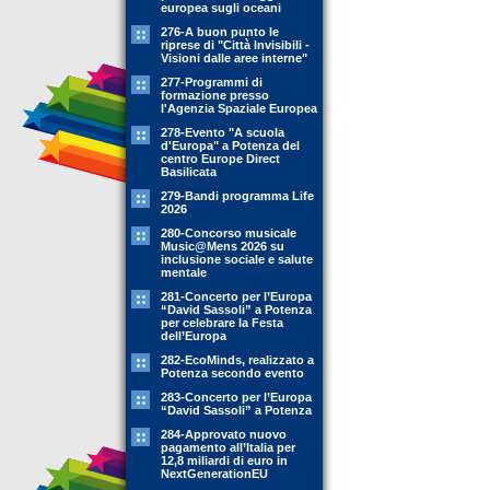
europea sugli oceani
276-A buon punto le
riprese di "Città Invisibili -
Visioni dalle aree interne"
277-Programmi di
formazione presso
l'Agenzia Spaziale Europea
278-Evento "A scuola
d'Europa" a Potenza del
centro Europe Direct
Basilicata
279-Bandi programma Life
2026
280-Concorso musicale
Music@Mens 2026 su
inclusione sociale e salute
mentale
281-Concerto per l’Europa
“David Sassoli” a Potenza
per celebrare la Festa
dell’Europa
282-EcoMinds, realizzato a
Potenza secondo evento
283-Concerto per l’Europa
“David Sassoli” a Potenza
284-Approvato nuovo
pagamento all’Italia per
12,8 miliardi di euro in
NextGenerationEU