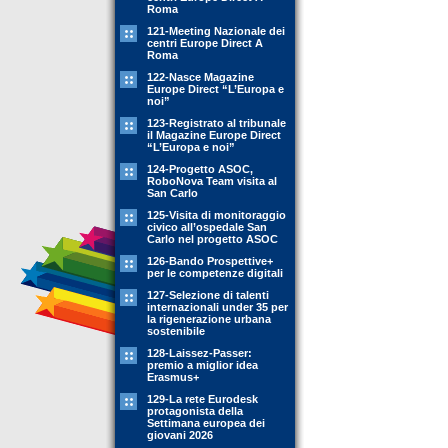
Roma
121-Meeting Nazionale dei
centri Europe Direct A
Roma
122-Nasce Magazine
Europe Direct “L’Europa e
noi”
123-Registrato al tribunale
il Magazine Europe Direct
“L’Europa e noi”
124-Progetto ASOC,
RoboNova Team visita al
San Carlo
125-Visita di monitoraggio
civico all’ospedale San
Carlo nel progetto ASOC
126-Bando Prospettive+
per le competenze digitali
127-Selezione di talenti
internazionali under 35 per
la rigenerazione urbana
sostenibile
128-Laissez-Passer:
premio a miglior idea
Erasmus+
129-La rete Eurodesk
protagonista della
Settimana europea dei
giovani 2026