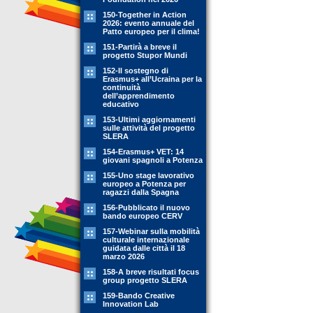
150-Together in Action
2026: evento annuale del
Patto europeo per il clima!
151-Partirà a breve il
progetto Stupor Mundi
152-Il sostegno di
Erasmus+ all’Ucraina per la
continuità
dell’apprendimento
educativo
153-Ultimi aggiornamenti
sulle attività del progetto
SLERA
154-Erasmus+ VET: 14
giovani spagnoli a Potenza
155-Uno stage lavorativo
europeo a Potenza per
ragazzi dalla Spagna
156-Pubblicato il nuovo
bando europeo CERV
157-Webinar sulla mobilità
culturale internazionale
guidata dalle città il 18
marzo 2026
158-A breve risultati focus
group progetto SLERA
159-Bando Creative
Innovation Lab