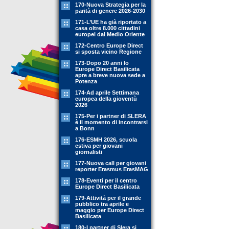
170-Nuova Strategia per la
parità di genere 2026-2030
171-L’UE ha già riportato a
casa oltre 8.000 cittadini
europei dal Medio Oriente
172-Centro Europe Direct
si sposta vicino Regione
173-Dopo 20 anni lo
Europe Direct Basilicata
apre a breve nuova sede a
Potenza
174-Ad aprile Settimana
europea della gioventù
2026
175-Per i partner di SLERA
è il momento di incontrarsi
a Bonn
176-ESMH 2026, scuola
estiva per giovani
giornalisti
177-Nuova call per giovani
reporter Erasmus ErasMAG
178-Eventi per il centro
Europe Direct Basilicata
179-Attività per il grande
pubblico tra aprile e
maggio per Europe Direct
Basilicata
180-I partner di Slera si