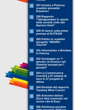
257-Iniziato a Potenza
scambio giovanile
Erasmus+
258-Rapporto
“Salvaguardare lo spazio
della società civile alle
Nazioni Unite”
259-Al lavoro sulla prima
puntata di EUTRAIN
260-Partito lo scambio
giovanile “NEURO-
YOUTH”
261-Volontariato a Breslava
in Polonia
262-Sondaggio su “I
giovani, la musica e gli
Obiettivi europei per i
giovani”
263-La Commissione
investirà 1,07 miliardi di
euro in 57 progetti di
difesa
264-Risultati del rapporto
Tracking What Counts
265-Antonino Imbesi
(Euro-Net) nominato nel
nuovo cda di Enyc
266-Settimana europea
della gioventù 2026 per