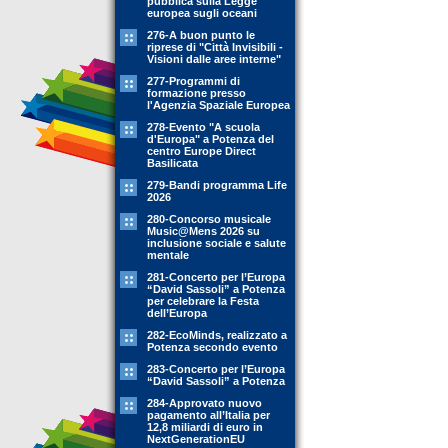
pubblica sulla Legge
europea sugli oceani
276-A buon punto le
riprese di "Città Invisibili -
Visioni dalle aree interne"
277-Programmi di
formazione presso
l'Agenzia Spaziale Europea
278-Evento "A scuola
d'Europa" a Potenza del
centro Europe Direct
Basilicata
279-Bandi programma Life
2026
280-Concorso musicale
Music@Mens 2026 su
inclusione sociale e salute
mentale
281-Concerto per l’Europa
“David Sassoli” a Potenza
per celebrare la Festa
dell’Europa
282-EcoMinds, realizzato a
Potenza secondo evento
283-Concerto per l’Europa
“David Sassoli” a Potenza
284-Approvato nuovo
pagamento all’Italia per
12,8 miliardi di euro in
NextGenerationEU