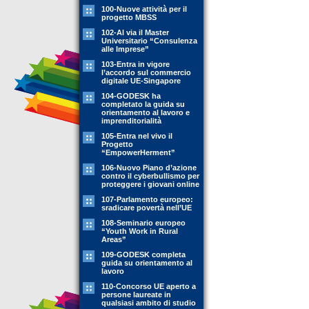
100-Nuove attività per il
progetto MBSS
102-Al via il Master
Universitario “Consulenza
alle Imprese”
103-Entra in vigore
l’accordo sul commercio
digitale UE-Singapore
104-GODESK ha
completato la guida su
orientamento al lavoro e
imprenditorialità
105-Entra nel vivo il
Progetto
“EmpowerHerment”
106-Nuovo Piano d’azione
contro il cyberbullismo per
proteggere i giovani online
107-Parlamento europeo:
sradicare povertà nell’UE
108-Seminario europeo
“Youth Work in Rural
Areas”
109-GODESK completa
guida su orientamento al
lavoro
110-Concorso UE aperto a
persone laureate in
qualsiasi ambito di studio