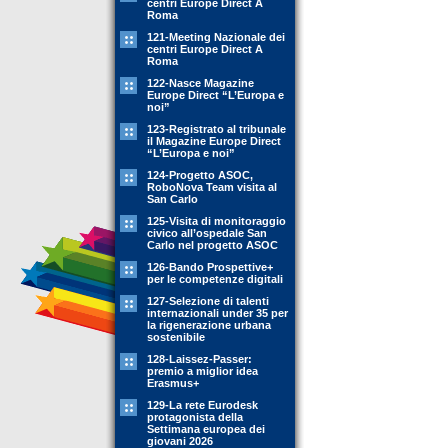
centri Europe Direct A
Roma
121-Meeting Nazionale dei
centri Europe Direct A
Roma
122-Nasce Magazine
Europe Direct “L’Europa e
noi”
123-Registrato al tribunale
il Magazine Europe Direct
“L’Europa e noi”
124-Progetto ASOC,
RoboNova Team visita al
San Carlo
125-Visita di monitoraggio
civico all’ospedale San
Carlo nel progetto ASOC
126-Bando Prospettive+
per le competenze digitali
127-Selezione di talenti
internazionali under 35 per
la rigenerazione urbana
sostenibile
128-Laissez-Passer:
premio a miglior idea
Erasmus+
129-La rete Eurodesk
protagonista della
Settimana europea dei
giovani 2026