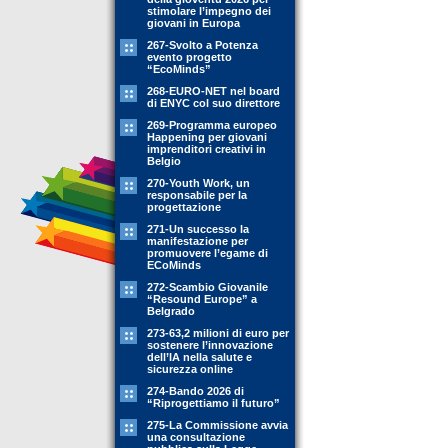
stimolare l’impegno dei
giovani in Europa
267-Svolto a Potenza
evento progetto
“EcoMinds”
268-EURO-NET nel board
di ENYC col suo direttore
269-Programma europeo
Happening per giovani
imprenditori creativi in
Belgio
270-Youth Work, un
responsabile per la
progettazione
271-Un successo la
manifestazione per
promuovere l’egame di
ECoMinds
272-Scambio Giovanile
“Resound Europe” a
Belgrado
273-63,2 milioni di euro per
sostenere l’innovazione
dell’IA nella salute e
sicurezza online
274-Bando 2026 di
“Riprogettiamo il futuro”
275-La Commissione avvia
una consultazione