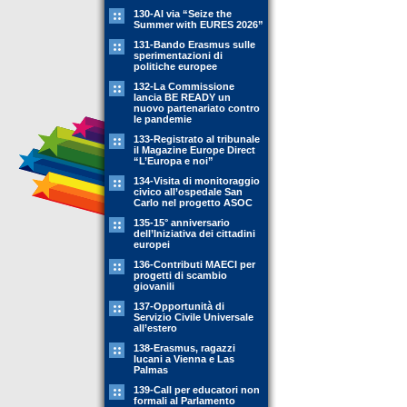
130-Al via “Seize the
Summer with EURES 2026”
131-Bando Erasmus sulle
sperimentazioni di
politiche europee
132-La Commissione
lancia BE READY un
nuovo partenariato contro
le pandemie
133-Registrato al tribunale
il Magazine Europe Direct
“L’Europa e noi”
134-Visita di monitoraggio
civico all’ospedale San
Carlo nel progetto ASOC
135-15° anniversario
dell’Iniziativa dei cittadini
europei
136-Contributi MAECI per
progetti di scambio
giovanili
137-Opportunità di
Servizio Civile Universale
all’estero
138-Erasmus, ragazzi
lucani a Vienna e Las
Palmas
139-Call per educatori non
formali al Parlamento