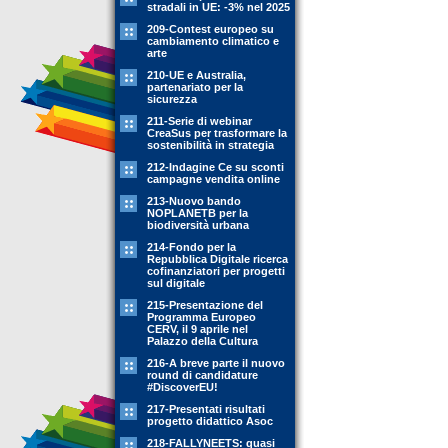
stradali in UE: -3% nel 2025
209-Contest europeo su
cambiamento climatico e
arte
210-UE e Australia,
partenariato per la
sicurezza
211-Serie di webinar
CreaSus per trasformare la
sostenibilità in strategia
212-Indagine Ce su sconti
campagne vendita online
213-Nuovo bando
NOPLANETB per la
biodiversità urbana
214-Fondo per la
Repubblica Digitale ricerca
cofinanziatori per progetti
sul digitale
215-Presentazione del
Programma Europeo
CERV, il 9 aprile nel
Palazzo della Cultura
216-A breve parte il nuovo
round di candidature
#DiscoverEU!
217-Presentati risultati
progetto didattico Asoc
218-FALLYNEETS: quasi