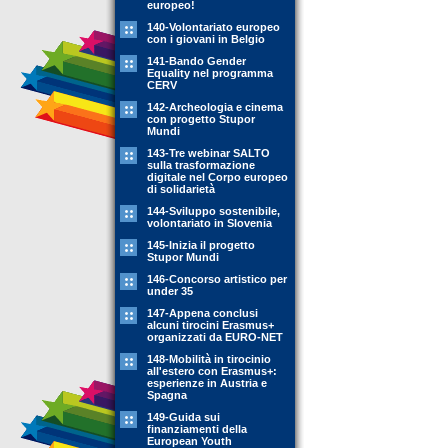
europeo!
140-Volontariato europeo
con i giovani in Belgio
141-Bando Gender
Equality nel programma
CERV
142-Archeologia e cinema
con progetto Stupor
Mundi
143-Tre webinar SALTO
sulla trasformazione
digitale nel Corpo europeo
di solidarietà
144-Sviluppo sostenibile,
volontariato in Slovenia
145-Inizia il progetto
Stupor Mundi
146-Concorso artistico per
under 35
147-Appena conclusi
alcuni tirocini Erasmus+
organizzati da EURO-NET
148-Mobilità in tirocinio
all'estero con Erasmus+:
esperienze in Austria e
Spagna
149-Guida sui
finanziamenti della
European Youth