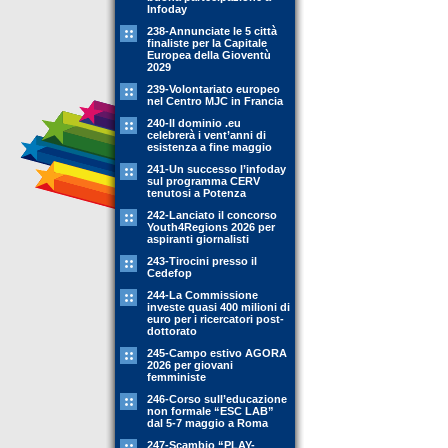
Infoday
238-Annunciate le 5 città
finaliste per la Capitale
Europea della Gioventù
2029
239-Volontariato europeo
nel Centro MJC in Francia
240-Il dominio .eu
celebrerà i vent’anni di
esistenza a fine maggio
241-Un successo l’infoday
sul programma CERV
tenutosi a Potenza
242-Lanciato il concorso
Youth4Regions 2026 per
aspiranti giornalisti
243-Tirocini presso il
Cedefop
244-La Commissione
investe quasi 400 milioni di
euro per i ricercatori post-
dottorato
245-Campo estivo AGORA
2026 per giovani
femministe
246-Corso sull’educazione
non formale “ESC LAB”
dal 5-7 maggio a Roma
247-Scambio “PLAY-