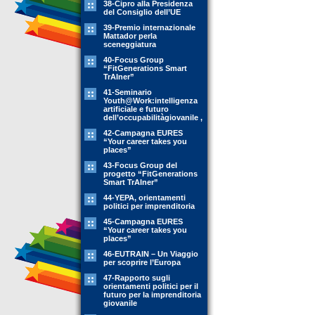
38-Cipro alla Presidenza
del Consiglio dell’UE
39-Premio internazionale
Mattador perla
sceneggiatura
40-Focus Group
“FitGenerations Smart
TrAIner”
41-Seminario
Youth@Work:intelligenza
artificiale e futuro
dell’occupabilitàgiovanile ,
42-Campagna EURES
“Your career takes you
places”
43-Focus Group del
progetto “FitGenerations
Smart TrAIner”
44-YEPA, orientamenti
politici per imprenditoria
45-Campagna EURES
“Your career takes you
places”
46-EUTRAIN – Un Viaggio
per scoprire l’Europa
47-Rapporto sugli
orientamenti politici per il
futuro per la imprenditoria
giovanile