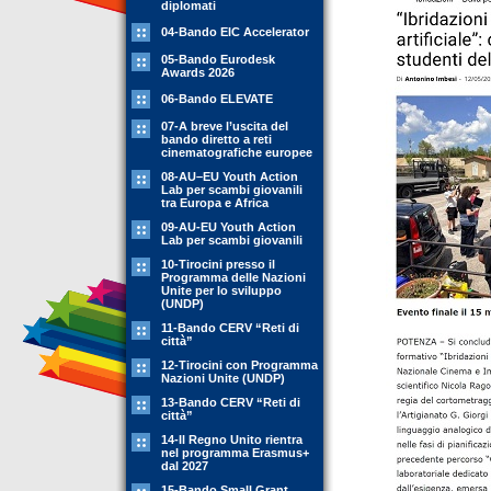
diplomati
04-Bando EIC Accelerator
05-Bando Eurodesk
Awards 2026
06-Bando ELEVATE
07-A breve l’uscita del
bando diretto a reti
cinematografiche europee
08-AU–EU Youth Action
Lab per scambi giovanili
tra Europa e Africa
09-AU-EU Youth Action
Lab per scambi giovanili
10-Tirocini presso il
Programma delle Nazioni
Unite per lo sviluppo
(UNDP)
11-Bando CERV “Reti di
città”
12-Tirocini con Programma
Nazioni Unite (UNDP)
13-Bando CERV “Reti di
città”
14-Il Regno Unito rientra
nel programma Erasmus+
dal 2027
15-Bando Small Grant