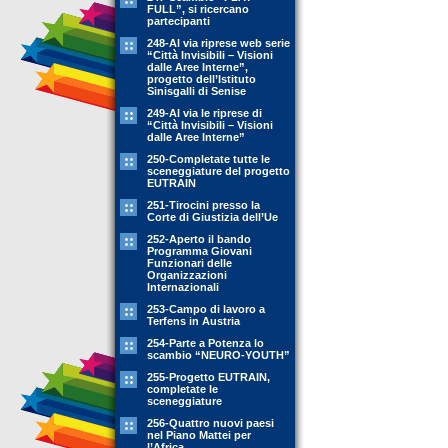
FULL”, si ricercano
partecipanti
248-Al via riprese web serie
“Città Invisibili – Visioni
dalle Aree Interne”,
progetto dell’Istituto
Sinisgalli di Senise
249-Al via le riprese di
“Città Invisibili – Visioni
dalle Aree Interne”
250-Completate tutte le
sceneggiature del progetto
EUTRAIN
251-Tirocini presso la
Corte di Giustizia dell’Ue
252-Aperto il bando
Programma Giovani
Funzionari delle
Organizzazioni
Internazionali
253-Campo di lavoro a
Terfens in Austria
254-Parte a Potenza lo
scambio “NEURO-YOUTH”
255-Progetto EUTRAIN,
completate le
sceneggiature
256-Quattro nuovi paesi
nel Piano Mattei per
l’Africa