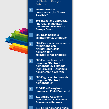
dell’Istituto Giorgi di
Potenza
304-Proiezione
cortometraggio “Linee
Parallele”
305-Baragiano abbraccia
l’Europa: inaugurata
un’antenna decentrata
Europe Direct
306-Dalla pellicola
all’intelligenza artificiale
307-Cinema, innovazione e
formazione con
"Ibridazioni", dalla
pellicola fino
all'intelligenza artificiale
308-Evento finale del
progetto “Dentro il
personaggio. Il Metodo
Stanislavskij – Strasberg
nel cinema” a Crotone
309-Oggi evento finale del
progetto “Dentro il
personaggio”
310-UE, a Baragiano
mostra sui Padri Fondatori
311-Qualis Academy
protagonista dell'evento
Erasmus+ a Potenza
312-Entra nella fase finale