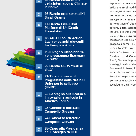
della International Climate
Initiative
16-Bando programma IKI
Small Grants
17-Bando Edu-Fund
Platform di UniCredit
Foundation
18-AU–EU Youth Action
Lab per scambi giovanili
tra Europa e Africa
19-Il Regno Unito rientra
nel programma Erasmus+
dal 2027
20-Bando CERV “Reti di
città”
21-Tirocini presso il
Programma delle Nazioni
Unite per lo sviluppo
(UNDP)
22-Sostegno alla ricerca e
innovazione agricola in
America Latina
23-Concorso letterario
Campiello Giovani
24-Concorso letterario
Campiello Giovani
25-Cipro alla Presidenza
del Consiglio dell’UE