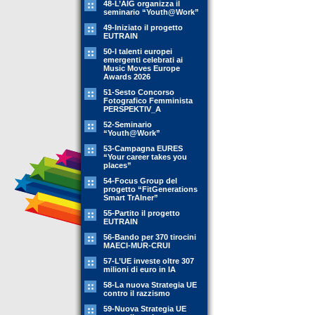
48-L’AIG organizza il
seminario “Youth@Work”
49-Iniziato il progetto
EUTRAIN
50-I talenti europei
emergenti celebrati ai
Music Moves Europe
Awards 2026
51-Sesto Concorso
Fotografico Femminista
PERSPEKTIV_A
52-Seminario
“Youth@Work”
53-Campagna EURES
“Your career takes you
places”
54-Focus Group del
progetto “FitGenerations
Smart TrAIner”
55-Partito il progetto
EUTRAIN
56-Bando per 370 tirocini
MAECI-MUR-CRUI
57-L’UE investe oltre 307
milioni di euro in IA
58-La nuova Strategia UE
contro il razzismo
59-Nuova Strategia UE