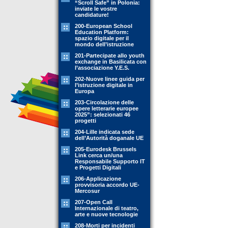
“Scroll Safe” in Polonia:
inviate le vostre
candidature!
200-European School
Education Platform:
spazio digitale per il
mondo dell’istruzione
201-Partecipate allo youth
exchange in Basilicata con
l’associazione Y.E.S.
202-Nuove linee guida per
l’istruzione digitale in
Europa
203-Circolazione delle
opere letterarie europee
2025”: selezionati 46
progetti
204-Lille indicata sede
dell’Autorità doganale UE
205-Eurodesk Brussels
Link cerca un/una
Responsabile Supporto IT
e Progetti Digitali
206-Applicazione
provvisoria accordo UE-
Mercosur
207-Open Call
Internazionale di teatro,
arte e nuove tecnologie
208-Morti per incidenti