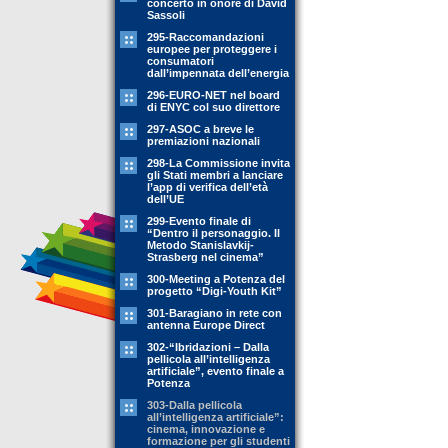
concerto in onore di David
Sassoli
295-Raccomandazioni
europee per proteggere i
consumatori
dall’impennata dell’energia
296-EURO-NET nel board
di ENYC col suo direttore
297-ASOC a breve le
premiazioni nazionali
298-La Commissione invita
gli Stati membri a lanciare
l’app di verifica dell’età
dell’UE
299-Evento finale di
“Dentro il personaggio. Il
Metodo Stanislavkij-
Strasberg nel cinema”
300-Meeting a Potenza del
progetto “Digi-Youth Kit”
301-Baragiano in rete con
antenna Europe Direct
302-“Ibridazioni – Dalla
pellicola all’intelligenza
artificiale”, evento finale a
Potenza
303-Dalla pellicola
all’intelligenza artificiale”:
cinema, innovazione e
formazione per gli studenti