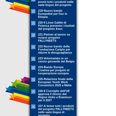
pronti tutti i prodotti nelle
varie lingue del progetto
219-Nuovo bando
EuropeAid per Osc in
Etiopia
220-Il Liceo Galilei di
Potenza presenta i risultati
del progetto Asoc
221-Partner al lavoro su
output progetto
FALLYNEETS
222-Nuovo bando della
Fondazione Cariplo per
ridurre le disuguaglianze
223-Volontariato in un
centro giovanile del Belgio
224-Bando Europa
Creativa per progetti di
cooperazione europea
225-Relazione finale della
European Youth Work
Convention 2025 a Malta
226-Il Consiglio dell’UE
approva il ritorno del
Regno Unito a Erasmus+
per il 2027
227-A breve tutti i prodotti
del progetto FALLYNEETS
nelle varie lingue di
progetto