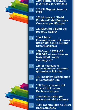
180-I partner di Slera si
incontrano in Germania
181-EU Organic Awards
2026
182-Mostra sui “Padri
Fondatori” dell’Europa e
Concerto per l’Europa
183-Meeting a Bonn del
progetto SLERA
184-A breve
l’inaugurazione del nuovo
ufficio del centro Europe
Direct Basilicata
185-Corso “STAR OF
EUROPE – Learn How to
Make REAL Youth
Exchanges!”
186-Si ricercano 6
partecipanti per scambio
giovanile in Polonia
187-Inclusive Participation
in Democratic Life
188-Terza edizione del
Festival del nuovo
Bauhaus europeo
189-Bando CREA per
accesso ucraini a cultura
190-Progetto Europe Direct
Basilicata 2026,