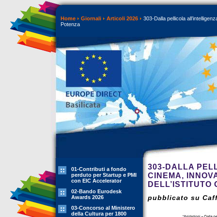
Home
Giornali
Articoli 2026
303-Dalla pellicola all’intelligenz
Potenza
303-DALLA PELL
01-Contributi a fondo
CINEMA, INNOV
perduto per Startup e PMI
con EIC Accelerator
DELL’ISTITUTO 
02-Bando Eurodesk
pubblicato su Caff
Awards 2026
03-Concorso al Ministero
della Cultura per 1800