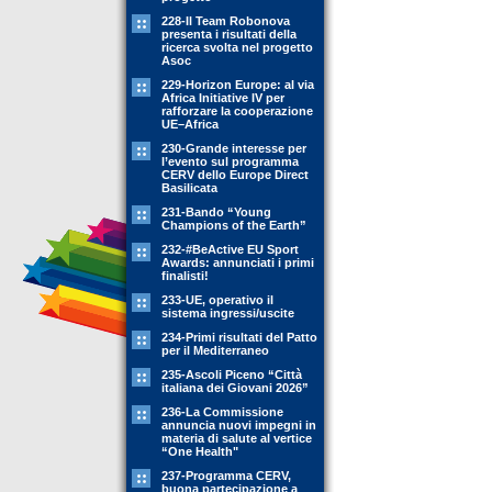
228-Il Team Robonova
presenta i risultati della
ricerca svolta nel progetto
Asoc
229-Horizon Europe: al via
Africa Initiative IV per
rafforzare la cooperazione
UE–Africa
230-Grande interesse per
l’evento sul programma
CERV dello Europe Direct
Basilicata
231-Bando “Young
Champions of the Earth”
232-#BeActive EU Sport
Awards: annunciati i primi
finalisti!
233-UE, operativo il
sistema ingressi/uscite
234-Primi risultati del Patto
per il Mediterraneo
235-Ascoli Piceno “Città
italiana dei Giovani 2026”
236-La Commissione
annuncia nuovi impegni in
materia di salute al vertice
“One Health"
237-Programma CERV,
buona partecipazione a