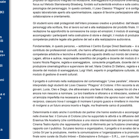
mate
IKI
on
li
ra
us+
di
oni
ca e
n
za