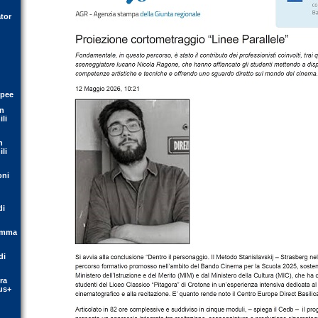
tor
opee
on
li
n
li
oni
di
ramma
di
ra
us+