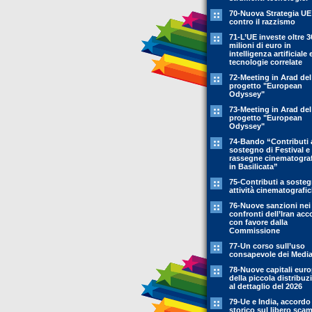
70-Nuova Strategia UE
contro il razzismo
71-L’UE investe oltre 3
milioni di euro in
intelligenza artificiale 
tecnologie correlate
72-Meeting in Arad del
progetto "European
Odyssey"
73-Meeting in Arad del
progetto "European
Odyssey"
74-Bando “Contributi 
sostegno di Festival e
rassegne cinematogra
in Basilicata”
75-Contributi a soste
attività cinematografi
76-Nuove sanzioni nei
confronti dell’Iran acc
con favore dalla
Commissione
77-Un corso sull’uso
consapevole dei Medi
78-Nuove capitali eur
della piccola distribuz
al dettaglio del 2026
79-Ue e India, accordo
storico sul libero sca