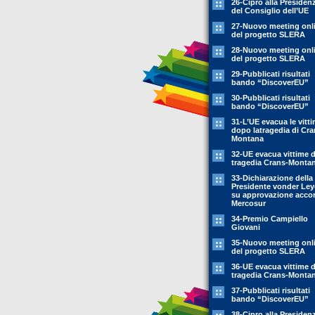
26-Cipro alla Presiden
del Consiglio dell’UE
27-Nuovo meeting onl
del progetto SLERA
28-Nuovo meeting onl
del progetto SLERA
29-Pubblicati risultati
bando “DiscoverEU”
30-Pubblicati risultati
bando “DiscoverEU”
31-L’UE evacua le vitt
dopo latragedia di Cra
Montana
32-UE evacua vittime 
tragedia Crans-Monta
33-Dichiarazione della
Presidente vonder Le
su approvazione acco
Mercosur
34-Premio Campiello
Giovani
35-Nuovo meeting onl
del progetto SLERA
36-UE evacua vittime 
tragedia Crans-Monta
37-Pubblicati risultati
bando “DiscoverEU”
38-Cipro alla Presiden