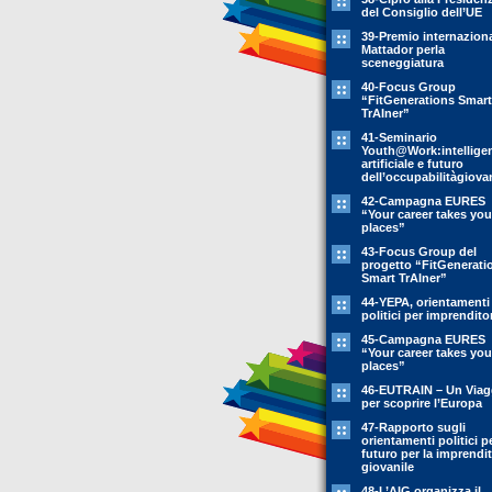
del Consiglio dell’UE
39-Premio internazion
Mattador perla
sceneggiatura
40-Focus Group
“FitGenerations Smart
TrAIner”
41-Seminario
Youth@Work:intellige
artificiale e futuro
dell’occupabilitàgiovan
42-Campagna EURES
“Your career takes you
places”
43-Focus Group del
progetto “FitGenerati
Smart TrAIner”
44-YEPA, orientamenti
politici per imprendito
45-Campagna EURES
“Your career takes you
places”
46-EUTRAIN – Un Viag
per scoprire l’Europa
47-Rapporto sugli
orientamenti politici pe
futuro per la imprendit
giovanile
48-L’AIG organizza il