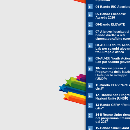
04-Bando EIC Accelera
05-Bando Eurodesk
Awards 2026
06-Bando ELEVATE
07-A breve l’uscita del
bando diretto a reti
cinematografiche eur
08-AU–EU Youth Acti
Lab per scambi giovani
tra Europa e Africa
09-AU-EU Youth Actio
Lab per scambi giovani
10-Tirocini presso il
Programma delle Nazi
Unite per lo sviluppo
(UNDP)
11-Bando CERV “Reti 
città”
12-Tirocini con Prog
Nazioni Unite (UNDP)
13-Bando CERV “Reti 
città”
14-Il Regno Unito rient
nel programma Erasm
dal 2027
15-Bando Small Grant