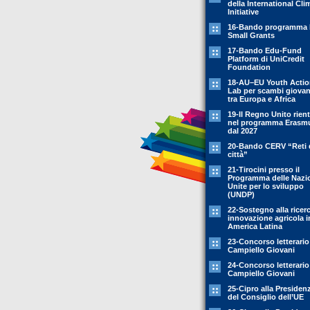
della International Cli
Initiative
16-Bando programma 
Small Grants
17-Bando Edu-Fund
Platform di UniCredit
Foundation
18-AU–EU Youth Acti
Lab per scambi giovani
tra Europa e Africa
19-Il Regno Unito rient
nel programma Erasm
dal 2027
20-Bando CERV “Reti 
città”
21-Tirocini presso il
Programma delle Nazi
Unite per lo sviluppo
(UNDP)
22-Sostegno alla ricer
innovazione agricola i
America Latina
23-Concorso letterario
Campiello Giovani
24-Concorso letterario
Campiello Giovani
25-Cipro alla Presiden
del Consiglio dell’UE