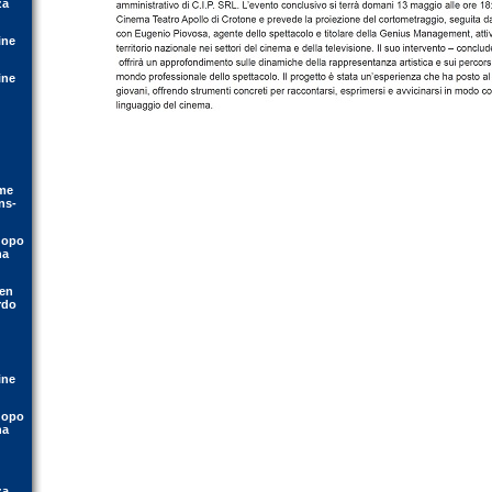
za
ine
ine
ime
ns-
dopo
na
yen
rdo
ine
dopo
na
za