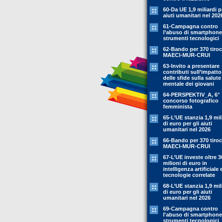
60-Da UE 1,9 miliardi p
aiuti umanitari nel 202
61-Campagna contro
l’abuso di smartphone
strumenti tecnologici
62-Bando per 370 tiroc
MAECI-MUR-CRUI
63-Invito a presentare
contributi sull’impatto
delle sfide sulla salute
mentale dei giovani
64-PERSPEKTIV_A, 6°
concorso fotografico
femminista
65-L’UE stanzia 1,9 mil
di euro per gli aiuti
umanitari nel 2026
66-Bando per 370 tiroc
MAECI-MUR-CRUI
67-L’UE investe oltre 3
milioni di euro in
intelligenza artificiale 
tecnologie correlate
68-L’UE stanzia 1,9 mil
di euro per gli aiuti
umanitari nel 2026
69-Campagna contro
l'abuso di smartphone
strumenti tecnologici