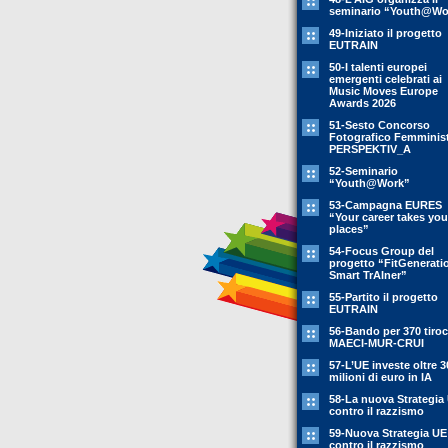
seminario “Youth@Wo
49-Iniziato il progetto
EUTRAIN
50-I talenti europei
emergenti celebrati ai
Music Moves Europe
Awards 2026
51-Sesto Concorso
Fotografico Femminis
PERSPEKTIV_A
52-Seminario
“Youth@Work”
53-Campagna EURES
“Your career takes you
places”
54-Focus Group del
progetto “FitGenerati
Smart TrAIner”
55-Partito il progetto
EUTRAIN
56-Bando per 370 tiroc
MAECI-MUR-CRUI
57-L’UE investe oltre 3
milioni di euro in IA
58-La nuova Strategia
contro il razzismo
59-Nuova Strategia UE
contro il razzismo