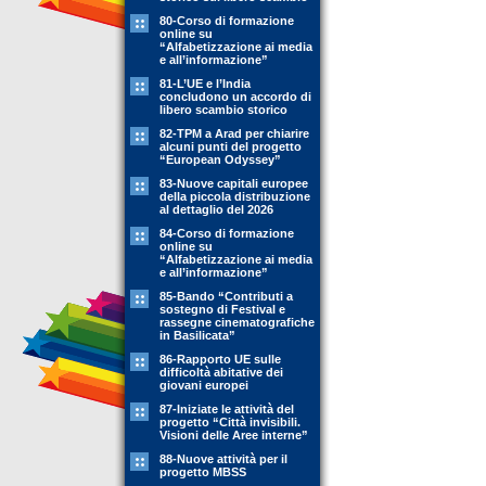
80-Corso di formazione
online su
“Alfabetizzazione ai media
e all’informazione”
81-L’UE e l’India
concludono un accordo di
libero scambio storico
82-TPM a Arad per chiarire
alcuni punti del progetto
“European Odyssey”
83-Nuove capitali europee
della piccola distribuzione
al dettaglio del 2026
84-Corso di formazione
online su
“Alfabetizzazione ai media
e all’informazione”
85-Bando “Contributi a
sostegno di Festival e
rassegne cinematografiche
in Basilicata”
86-Rapporto UE sulle
difficoltà abitative dei
giovani europei
87-Iniziate le attività del
progetto “Città invisibili.
Visioni delle Aree interne”
88-Nuove attività per il
progetto MBSS