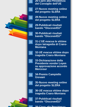
26-Cipro alla Presidenza
del Consiglio dell’UE
27-Nuovo meeting online
del progetto SLERA
28-Nuovo meeting online
del progetto SLERA
29-Pubblicati risultati
bando “DiscoverEU”
30-Pubblicati risultati
bando “DiscoverEU”
31-L’UE evacua le vittime
dopo latragedia di Crans-
Montana
32-UE evacua vittime dopo
tragedia Crans-Montana
33-Dichiarazione della
Presidente vonder Leyen
su approvazione accordo
Mercosur
34-Premio Campiello
Giovani
35-Nuovo meeting online
del progetto SLERA
36-UE evacua vittime dopo
tragedia Crans-Montana
37-Pubblicati risultati
bando “DiscoverEU”
38-Cipro alla Presidenza