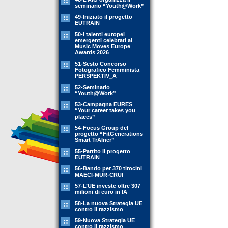
seminario “Youth@Work”
49-Iniziato il progetto
EUTRAIN
50-I talenti europei
emergenti celebrati ai
Music Moves Europe
Awards 2026
51-Sesto Concorso
Fotografico Femminista
PERSPEKTIV_A
52-Seminario
“Youth@Work”
53-Campagna EURES
“Your career takes you
places”
54-Focus Group del
progetto “FitGenerations
Smart TrAIner”
55-Partito il progetto
EUTRAIN
56-Bando per 370 tirocini
MAECI-MUR-CRUI
57-L’UE investe oltre 307
milioni di euro in IA
58-La nuova Strategia UE
contro il razzismo
59-Nuova Strategia UE
contro il razzismo