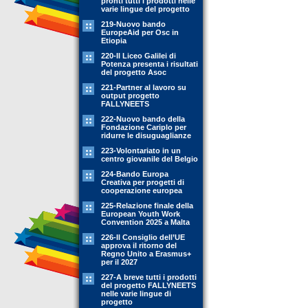
pronti tutti i prodotti nelle
varie lingue del progetto
219-Nuovo bando
EuropeAid per Osc in
Etiopia
220-Il Liceo Galilei di
Potenza presenta i risultati
del progetto Asoc
221-Partner al lavoro su
output progetto
FALLYNEETS
222-Nuovo bando della
Fondazione Cariplo per
ridurre le disuguaglianze
223-Volontariato in un
centro giovanile del Belgio
224-Bando Europa
Creativa per progetti di
cooperazione europea
225-Relazione finale della
European Youth Work
Convention 2025 a Malta
226-Il Consiglio dell’UE
approva il ritorno del
Regno Unito a Erasmus+
per il 2027
227-A breve tutti i prodotti
del progetto FALLYNEETS
nelle varie lingue di
progetto