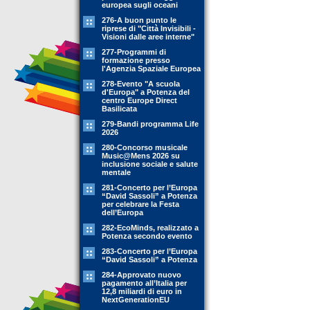
europea sugli oceani
276-A buon punto le
riprese di "Città Invisibili -
Visioni dalle aree interne"
277-Programmi di
formazione presso
l'Agenzia Spaziale Europea
278-Evento "A scuola
d'Europa" a Potenza del
centro Europe Direct
Basilicata
279-Bandi programma Life
2026
280-Concorso musicale
Music@Mens 2026 su
inclusione sociale e salute
mentale
281-Concerto per l’Europa
“David Sassoli” a Potenza
per celebrare la Festa
dell’Europa
282-EcoMinds, realizzato a
Potenza secondo evento
283-Concerto per l’Europa
“David Sassoli” a Potenza
284-Approvato nuovo
pagamento all’Italia per
12,8 miliardi di euro in
NextGenerationEU