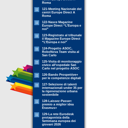
Roma
121-Meeting Nazionale dei
centri Europe Direct A
Roma
122-Nasce Magazine
Europe Direct “L’Europa e
noi”
123-Registrato al tribunale
il Magazine Europe Direct
“L’Europa e noi”
124-Progetto ASOC,
RoboNova Team visita al
San Carlo
125-Visita di monitoraggio
civico all’ospedale San
Carlo nel progetto ASOC
126-Bando Prospettive+
per le competenze digitali
127-Selezione di talenti
internazionali under 35 per
la rigenerazione urbana
sostenibile
128-Laissez-Passer:
premio a miglior idea
Erasmus+
129-La rete Eurodesk
protagonista della
Settimana europea dei
giovani 2026