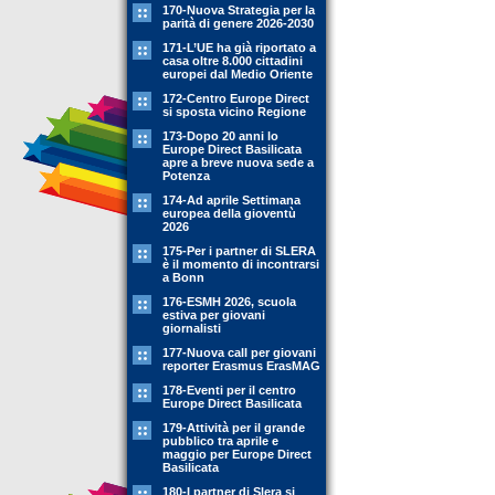
170-Nuova Strategia per la
parità di genere 2026-2030
171-L’UE ha già riportato a
casa oltre 8.000 cittadini
europei dal Medio Oriente
172-Centro Europe Direct
si sposta vicino Regione
173-Dopo 20 anni lo
Europe Direct Basilicata
apre a breve nuova sede a
Potenza
174-Ad aprile Settimana
europea della gioventù
2026
175-Per i partner di SLERA
è il momento di incontrarsi
a Bonn
176-ESMH 2026, scuola
estiva per giovani
giornalisti
177-Nuova call per giovani
reporter Erasmus ErasMAG
178-Eventi per il centro
Europe Direct Basilicata
179-Attività per il grande
pubblico tra aprile e
maggio per Europe Direct
Basilicata
180-I partner di Slera si