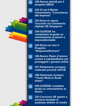
100-Nuove attività per il
progetto MBSS
102-Al via il Master
Universitario “Consulenza
alle Imprese”
103-Entra in vigore
l’accordo sul commercio
digitale UE-Singapore
104-GODESK ha
completato la guida su
orientamento al lavoro e
imprenditorialità
105-Entra nel vivo il
Progetto
“EmpowerHerment”
106-Nuovo Piano d’azione
contro il cyberbullismo per
proteggere i giovani online
107-Parlamento europeo:
sradicare povertà nell’UE
108-Seminario europeo
“Youth Work in Rural
Areas”
109-GODESK completa
guida su orientamento al
lavoro
110-Concorso UE aperto a
persone laureate in
qualsiasi ambito di studio