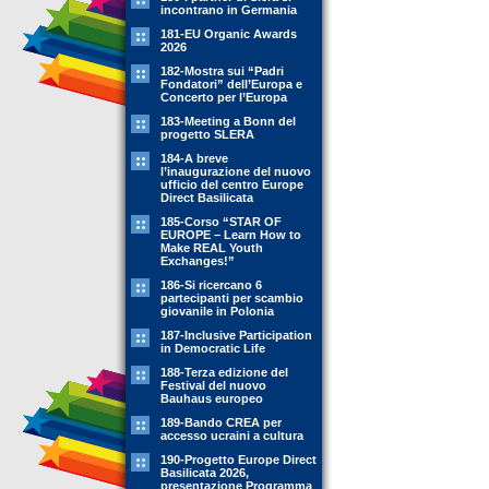
incontrano in Germania
181-EU Organic Awards
2026
182-Mostra sui “Padri
Fondatori” dell’Europa e
Concerto per l’Europa
183-Meeting a Bonn del
progetto SLERA
184-A breve
l’inaugurazione del nuovo
ufficio del centro Europe
Direct Basilicata
185-Corso “STAR OF
EUROPE – Learn How to
Make REAL Youth
Exchanges!”
186-Si ricercano 6
partecipanti per scambio
giovanile in Polonia
187-Inclusive Participation
in Democratic Life
188-Terza edizione del
Festival del nuovo
Bauhaus europeo
189-Bando CREA per
accesso ucraini a cultura
190-Progetto Europe Direct
Basilicata 2026,
presentazione Programma