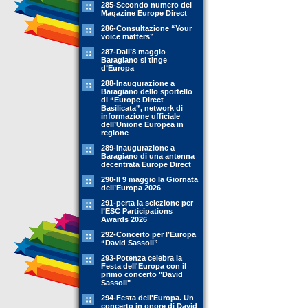
285-Secondo numero del
Magazine Europe Direct
286-Consultazione “Your
voice matters”
287-Dall’8 maggio
Baragiano si tinge
d’Europa
288-Inaugurazione a
Baragiano dello sportello
di “Europe Direct
Basilicata”, network di
informazione ufficiale
dell’Unione Europea in
regione
289-Inaugurazione a
Baragiano di una antenna
decentrata Europe Direct
290-Il 9 maggio la Giornata
dell’Europa 2026
291-perta la selezione per
l’ESC Participations
Awards 2026
292-Concerto per l’Europa
“David Sassoli”
293-Potenza celebra la
Festa dell'Europa con il
primo concerto "David
Sassoli"
294-Festa dell'Europa. Un
concerto in onore di David