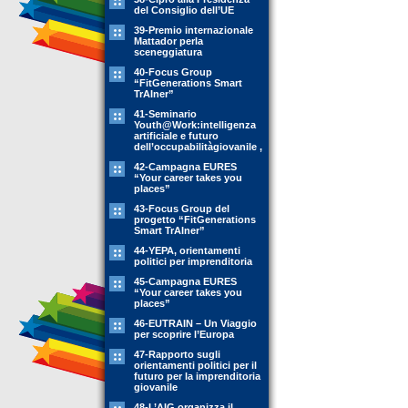
del Consiglio dell’UE
39-Premio internazionale
Mattador perla
sceneggiatura
40-Focus Group
“FitGenerations Smart
TrAIner”
41-Seminario
Youth@Work:intelligenza
artificiale e futuro
dell’occupabilitàgiovanile ,
42-Campagna EURES
“Your career takes you
places”
43-Focus Group del
progetto “FitGenerations
Smart TrAIner”
44-YEPA, orientamenti
politici per imprenditoria
45-Campagna EURES
“Your career takes you
places”
46-EUTRAIN – Un Viaggio
per scoprire l’Europa
47-Rapporto sugli
orientamenti politici per il
futuro per la imprenditoria
giovanile
48-L’AIG organizza il