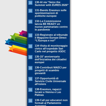
130-Al via “Seize the
Summer with EURES 2026”
131-Bando Erasmus sulle
sperimentazioni di
politiche europee
132-La Commissione
lancia BE READY un
nuovo partenariato contro
le pandemie
133-Registrato al tribunale
il Magazine Europe Direct
“L’Europa e noi”
134-Visita di monitoraggio
civico all’ospedale San
Carlo nel progetto ASOC
135-15° anniversario
dell’Iniziativa dei cittadini
europei
136-Contributi MAECI per
progetti di scambio
giovanili
137-Opportunità di
Servizio Civile Universale
all’estero
138-Erasmus, ragazzi
lucani a Vienna e Las
Palmas
139-Call per educatori non
formali al Parlamento
europeo!