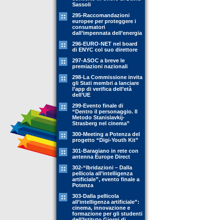
Sassoli
295-Raccomandazioni
europee per proteggere i
consumatori
dall’impennata dell’energia
296-EURO-NET nel board
di ENYC col suo direttore
297-ASOC a breve le
premiazioni nazionali
298-La Commissione invita
gli Stati membri a lanciare
l’app di verifica dell’età
dell’UE
299-Evento finale di
“Dentro il personaggio. Il
Metodo Stanislavkij-
Strasberg nel cinema”
300-Meeting a Potenza del
progetto “Digi-Youth Kit”
301-Baragiano in rete con
antenna Europe Direct
302-“Ibridazioni – Dalla
pellicola all’intelligenza
artificiale”, evento finale a
Potenza
303-Dalla pellicola
all’intelligenza artificiale”:
cinema, innovazione e
formazione per gli studenti
dell’Istituto Giorgi di