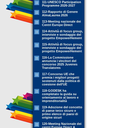
111-UNESCO Participation
Programme 2026-2027
112-Rapporto di Genere
AlmaLaurea 2026
113-Meeting nazionale dei
Centri Europe Direct
114-Attività di focus group,
interviste e sondaggio del
progetto EmpowerHement
115-Attività di focus group,
interviste e sondaggio del
progetto EmpowerHement
116-La Commissione
annuncia i vincitori del
concorso 2025 Juvenes
Translatores
117-Concorso UE che
premia i migliori progetti
sostenuti dalla politica di
coesione dell’UE
118-GODESK ha
completato la guida su
orientamento al lavoro e
imprenditorialità
119-Adozione del concetto
di paese terzo sicuro e
primo elenco di paesi di
origine sicuri
120-Meeting Nazionale dei
centri Europe Direct A