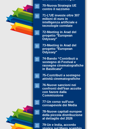
70-Nuova Strategia UE
contro il razzismo
71-L’UE investe oltre 307
milioni di euro in
intelligenza artificiale e
tecnologie correlate
72-Meeting in Arad del
progetto "European
Odyssey"
73-Meeting in Arad del
progetto "European
Odyssey"
74-Bando “Contributi a
sostegno di Festival e
rassegne cinematografiche
in Basilicata”
75-Contributi a sostegno
attività cinematografiche
76-Nuove sanzioni nei
confronti dell’Iran accolte
con favore dalla
Commissione
77-Un corso sull’uso
consapevole dei Media
78-Nuove capitali europee
della piccola distribuzione
al dettaglio del 2026
79-Ue e India, accordo
storico sul libero scambio