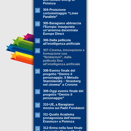
Potenza
304-Proiezione
cortometraggio “Linee
Parallele”
305-Baragiano abbraccia
l’Europa: inaugurata
un’antenna decentrata
Europe Direct
306-Dalla pellicola
all’intelligenza artificiale
307-Cinema, innovazione e
formazione con
"Ibridazioni", dalla
pellicola fino
all'intelligenza artificiale
308-Evento finale del
progetto “Dentro il
personaggio. Il Metodo
Stanislavskij – Strasberg
nel cinema” a Crotone
309-Oggi evento finale del
progetto “Dentro il
personaggio”
310-UE, a Baragiano
mostra sui Padri Fondatori
311-Qualis Academy
protagonista dell'evento
Erasmus+ a Potenza
312-Entra nella fase finale