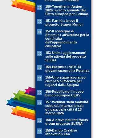
150-Together in Action
2026: evento annuale del
Patto europeo per il clima!
151-Partirà a breve il
progetto Stupor Mundi
152-Il sostegno di
Erasmus+ all’Ucraina per la
continuità
dell’apprendimento
educativo
153-Ultimi aggiornamenti
sulle attività del progetto
SLERA
154-Erasmus+ VET: 14
giovani spagnoli a Potenza
155-Uno stage lavorativo
europeo a Potenza per
ragazzi dalla Spagna
156-Pubblicato il nuovo
bando europeo CERV
157-Webinar sulla mobilità
culturale internazionale
guidata dalle città il 18
marzo 2026
158-A breve risultati focus
group progetto SLERA
159-Bando Creative
Innovation Lab