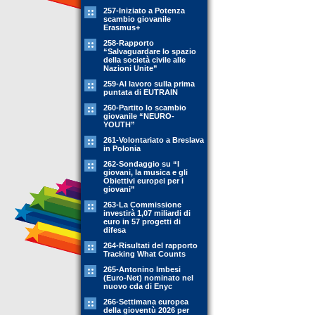
257-Iniziato a Potenza
scambio giovanile
Erasmus+
258-Rapporto
“Salvaguardare lo spazio
della società civile alle
Nazioni Unite”
259-Al lavoro sulla prima
puntata di EUTRAIN
260-Partito lo scambio
giovanile “NEURO-
YOUTH”
261-Volontariato a Breslava
in Polonia
262-Sondaggio su “I
giovani, la musica e gli
Obiettivi europei per i
giovani”
263-La Commissione
investirà 1,07 miliardi di
euro in 57 progetti di
difesa
264-Risultati del rapporto
Tracking What Counts
265-Antonino Imbesi
(Euro-Net) nominato nel
nuovo cda di Enyc
266-Settimana europea
della gioventù 2026 per