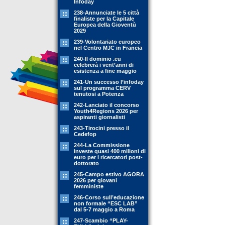
Infoday
238-Annunciate le 5 città
finaliste per la Capitale
Europea della Gioventù
2029
239-Volontariato europeo
nel Centro MJC in Francia
240-Il dominio .eu
celebrerà i vent’anni di
esistenza a fine maggio
241-Un successo l’infoday
sul programma CERV
tenutosi a Potenza
242-Lanciato il concorso
Youth4Regions 2026 per
aspiranti giornalisti
243-Tirocini presso il
Cedefop
244-La Commissione
investe quasi 400 milioni di
euro per i ricercatori post-
dottorato
245-Campo estivo AGORA
2026 per giovani
femministe
246-Corso sull’educazione
non formale “ESC LAB”
dal 5-7 maggio a Roma
247-Scambio “PLAY-