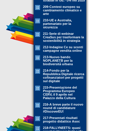
stradali in UE: -3% nel 2025
209-Contest europeo su
cambiamento climatico e
arte
210-UE e Australia,
partenariato per la
sicurezza
211-Serie di webinar
CreaSus per trasformare la
sostenibilità in strategia
212-Indagine Ce su sconti
campagne vendita online
213-Nuovo bando
NOPLANETB per la
biodiversità urbana
214-Fondo per la
Repubblica Digitale ricerca
cofinanziatori per progetti
sul digitale
215-Presentazione del
Programma Europeo
CERV, il 9 aprile nel
Palazzo della Cultura
216-A breve parte il nuovo
round di candidature
#DiscoverEU!
217-Presentati risultati
progetto didattico Asoc
218-FALLYNEETS: quasi