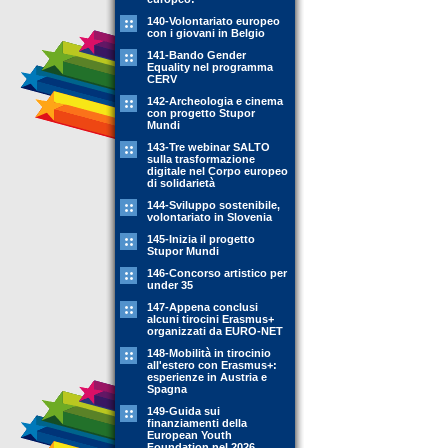
140-Volontariato europeo
con i giovani in Belgio
141-Bando Gender
Equality nel programma
CERV
142-Archeologia e cinema
con progetto Stupor
Mundi
143-Tre webinar SALTO
sulla trasformazione
digitale nel Corpo europeo
di solidarietà
144-Sviluppo sostenibile,
volontariato in Slovenia
145-Inizia il progetto
Stupor Mundi
146-Concorso artistico per
under 35
147-Appena conclusi
alcuni tirocini Erasmus+
organizzati da EURO-NET
148-Mobilità in tirocinio
all'estero con Erasmus+:
esperienze in Austria e
Spagna
149-Guida sui
finanziamenti della
European Youth
Foundation nel 2026