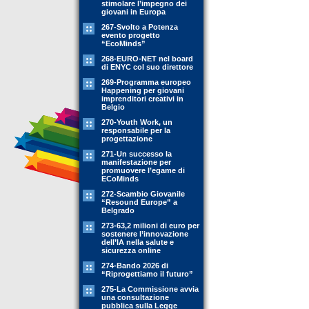
stimolare l’impegno dei
giovani in Europa
267-Svolto a Potenza
evento progetto
“EcoMinds”
268-EURO-NET nel board
di ENYC col suo direttore
269-Programma europeo
Happening per giovani
imprenditori creativi in
Belgio
270-Youth Work, un
responsabile per la
progettazione
271-Un successo la
manifestazione per
promuovere l’egame di
ECoMinds
272-Scambio Giovanile
“Resound Europe” a
Belgrado
273-63,2 milioni di euro per
sostenere l’innovazione
dell’IA nella salute e
sicurezza online
274-Bando 2026 di
“Riprogettiamo il futuro”
275-La Commissione avvia
una consultazione
pubblica sulla Legge