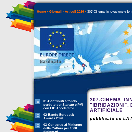
Home
Giornali
Articoli 2026
307-Cinema, innovazione e formazio
307-CINEMA, I
01-Contributi a fondo
"IBRIDAZIONI",
perduto per Startup e PMI
con EIC Accelerator
ARTIFICIALE
02-Bando Eurodesk
pubblicato su LA 
Awards 2026
03-Concorso al Ministero
della Cultura per 1800
diplomati