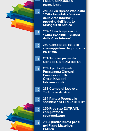
FULL”, si ricercano
partecipanti
248-Al via riprese web serie
“Città Invisibili – Visioni
dalle Aree Interne”,
progetto dell’Istituto
Sinisgalli di Senise
249-Al via le riprese di
“Città Invisibili – Visioni
dalle Aree Interne”
250-Completate tutte le
sceneggiature del progetto
EUTRAIN
251-Tirocini presso la
Corte di Giustizia dell’Ue
252-Aperto il bando
Programma Giovani
Funzionari delle
Organizzazioni
Internazionali
253-Campo di lavoro a
Terfens in Austria
254-Parte a Potenza lo
scambio “NEURO-YOUTH”
255-Progetto EUTRAIN,
completate le
sceneggiature
256-Quattro nuovi paesi
nel Piano Mattei per
l’Africa