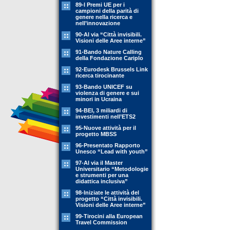
89-l Premi UE per i
campioni della parità di
genere nella ricerca e
nell’innovazione
90-Al via “Città invisibili.
Visioni delle Aree interne”
91-Bando Nature Calling
della Fondazione Cariplo
92-Eurodesk Brussels Link
ricerca tirocinante
93-Bando UNICEF su
violenza di genere e sui
minori in Ucraina
94-BEI, 3 miliardi di
investimenti nell’ETS2
95-Nuove attività per il
progetto MBSS
96-Presentato Rapporto
Unesco “Lead with youth”
97-Al via il Master
Universitario “Metodologie
e strumenti per una
didattica inclusiva”
98-Iniziate le attività del
progetto “Città invisibili.
Visioni delle Aree interne”
99-Tirocini alla European
Travel Commission