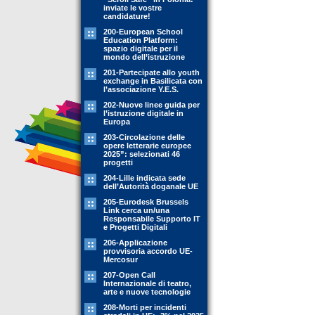
inviate le vostre
candidature!
200-European School
Education Platform:
spazio digitale per il
mondo dell’istruzione
201-Partecipate allo youth
exchange in Basilicata con
l’associazione Y.E.S.
202-Nuove linee guida per
l’istruzione digitale in
Europa
203-Circolazione delle
opere letterarie europee
2025”: selezionati 46
progetti
204-Lille indicata sede
dell’Autorità doganale UE
205-Eurodesk Brussels
Link cerca un/una
Responsabile Supporto IT
e Progetti Digitali
206-Applicazione
provvisoria accordo UE-
Mercosur
207-Open Call
Internazionale di teatro,
arte e nuove tecnologie
208-Morti per incidenti