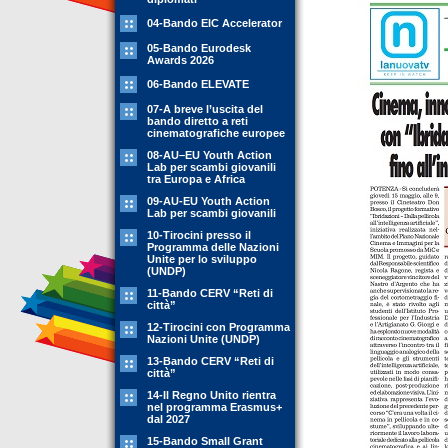
04-Bando EIC Accelerator
05-Bando Eurodesk
Awards 2026
06-Bando ELEVATE
07-A breve l’uscita del
bando diretto a reti
cinematografiche europee
08-AU–EU Youth Action
Lab per scambi giovanili
tra Europa e Africa
09-AU-EU Youth Action
Lab per scambi giovanili
10-Tirocini presso il
Programma delle Nazioni
Unite per lo sviluppo
(UNDP)
11-Bando CERV “Reti di
città”
12-Tirocini con Programma
Nazioni Unite (UNDP)
13-Bando CERV “Reti di
città”
14-Il Regno Unito rientra
nel programma Erasmus+
dal 2027
15-Bando Small Grant