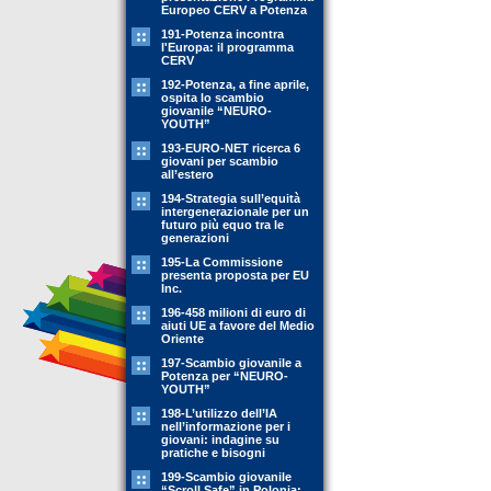
Europeo CERV a Potenza
191-Potenza incontra
l'Europa: il programma
CERV
192-Potenza, a fine aprile,
ospita lo scambio
giovanile “NEURO-
YOUTH”
193-EURO-NET ricerca 6
giovani per scambio
all’estero
194-Strategia sull’equità
intergenerazionale per un
futuro più equo tra le
generazioni
195-La Commissione
presenta proposta per EU
Inc.
196-458 milioni di euro di
aiuti UE a favore del Medio
Oriente
197-Scambio giovanile a
Potenza per “NEURO-
YOUTH”
198-L’utilizzo dell’IA
nell’informazione per i
giovani: indagine su
pratiche e bisogni
199-Scambio giovanile
“Scroll Safe” in Polonia: