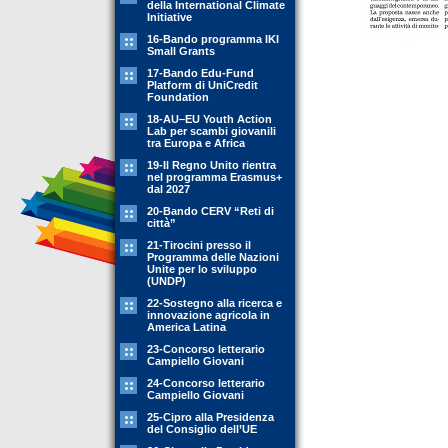
della International Climate
Initiative
16-Bando programma IKI
Small Grants
17-Bando Edu-Fund
Platform di UniCredit
Foundation
18-AU–EU Youth Action
Lab per scambi giovanili
tra Europa e Africa
19-Il Regno Unito rientra
nel programma Erasmus+
dal 2027
20-Bando CERV “Reti di
città”
21-Tirocini presso il
Programma delle Nazioni
Unite per lo sviluppo
(UNDP)
22-Sostegno alla ricerca e
innovazione agricola in
America Latina
23-Concorso letterario
Campiello Giovani
24-Concorso letterario
Campiello Giovani
25-Cipro alla Presidenza
del Consiglio dell’UE