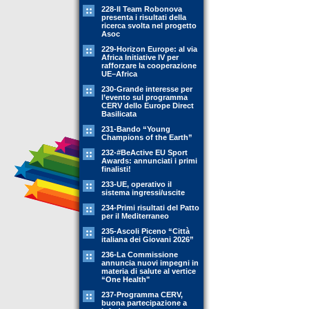
228-Il Team Robonova
presenta i risultati della
ricerca svolta nel progetto
Asoc
229-Horizon Europe: al via
Africa Initiative IV per
rafforzare la cooperazione
UE–Africa
230-Grande interesse per
l’evento sul programma
CERV dello Europe Direct
Basilicata
231-Bando “Young
Champions of the Earth”
232-#BeActive EU Sport
Awards: annunciati i primi
finalisti!
233-UE, operativo il
sistema ingressi/uscite
234-Primi risultati del Patto
per il Mediterraneo
235-Ascoli Piceno “Città
italiana dei Giovani 2026”
236-La Commissione
annuncia nuovi impegni in
materia di salute al vertice
“One Health"
237-Programma CERV,
buona partecipazione a