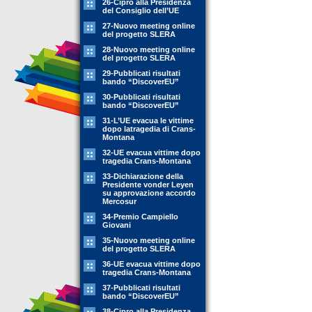
26-Cipro alla Presidenza
del Consiglio dell’UE
27-Nuovo meeting online
del progetto SLERA
28-Nuovo meeting online
del progetto SLERA
29-Pubblicati risultati
bando “DiscoverEU”
30-Pubblicati risultati
bando “DiscoverEU”
31-L’UE evacua le vittime
dopo latragedia di Crans-
Montana
32-UE evacua vittime dopo
tragedia Crans-Montana
33-Dichiarazione della
Presidente vonder Leyen
su approvazione accordo
Mercosur
34-Premio Campiello
Giovani
35-Nuovo meeting online
del progetto SLERA
36-UE evacua vittime dopo
tragedia Crans-Montana
37-Pubblicati risultati
bando “DiscoverEU”
38-Cipro alla Presidenza