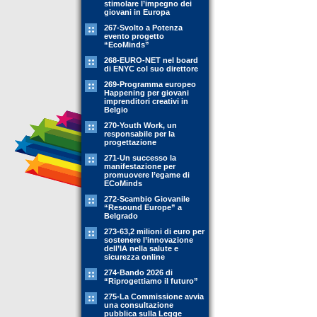
stimolare l’impegno dei
giovani in Europa
267-Svolto a Potenza
evento progetto
“EcoMinds”
268-EURO-NET nel board
di ENYC col suo direttore
269-Programma europeo
Happening per giovani
imprenditori creativi in
Belgio
270-Youth Work, un
responsabile per la
progettazione
271-Un successo la
manifestazione per
promuovere l’egame di
ECoMinds
272-Scambio Giovanile
“Resound Europe” a
Belgrado
273-63,2 milioni di euro per
sostenere l’innovazione
dell’IA nella salute e
sicurezza online
274-Bando 2026 di
“Riprogettiamo il futuro”
275-La Commissione avvia
una consultazione
pubblica sulla Legge