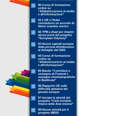
80-Corso di formazione
online su
“Alfabetizzazione ai media
e all’informazione”
81-L’UE e l’India
concludono un accordo di
libero scambio storico
82-TPM a Arad per chiarire
alcuni punti del progetto
“European Odyssey”
83-Nuove capitali europee
della piccola distribuzione
al dettaglio del 2026
84-Corso di formazione
online su
“Alfabetizzazione ai media
e all’informazione”
85-Bando “Contributi a
sostegno di Festival e
rassegne cinematografiche
in Basilicata”
86-Rapporto UE sulle
difficoltà abitative dei
giovani europei
87-Iniziate le attività del
progetto “Città invisibili.
Visioni delle Aree interne”
88-Nuove attività per il
progetto MBSS