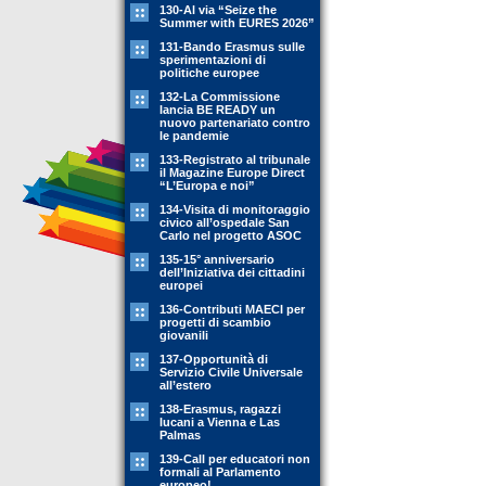
130-Al via “Seize the
Summer with EURES 2026”
131-Bando Erasmus sulle
sperimentazioni di
politiche europee
132-La Commissione
lancia BE READY un
nuovo partenariato contro
le pandemie
133-Registrato al tribunale
il Magazine Europe Direct
“L’Europa e noi”
134-Visita di monitoraggio
civico all’ospedale San
Carlo nel progetto ASOC
135-15° anniversario
dell’Iniziativa dei cittadini
europei
136-Contributi MAECI per
progetti di scambio
giovanili
137-Opportunità di
Servizio Civile Universale
all’estero
138-Erasmus, ragazzi
lucani a Vienna e Las
Palmas
139-Call per educatori non
formali al Parlamento
europeo!