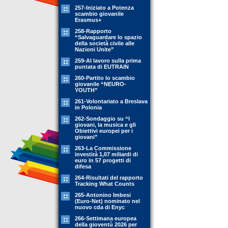
257-Iniziato a Potenza
scambio giovanile
Erasmus+
258-Rapporto
“Salvaguardare lo spazio
della società civile alle
Nazioni Unite”
259-Al lavoro sulla prima
puntata di EUTRAIN
260-Partito lo scambio
giovanile “NEURO-
YOUTH”
261-Volontariato a Breslava
in Polonia
262-Sondaggio su “I
giovani, la musica e gli
Obiettivi europei per i
giovani”
263-La Commissione
investirà 1,07 miliardi di
euro in 57 progetti di
difesa
264-Risultati del rapporto
Tracking What Counts
265-Antonino Imbesi
(Euro-Net) nominato nel
nuovo cda di Enyc
266-Settimana europea
della gioventù 2026 per