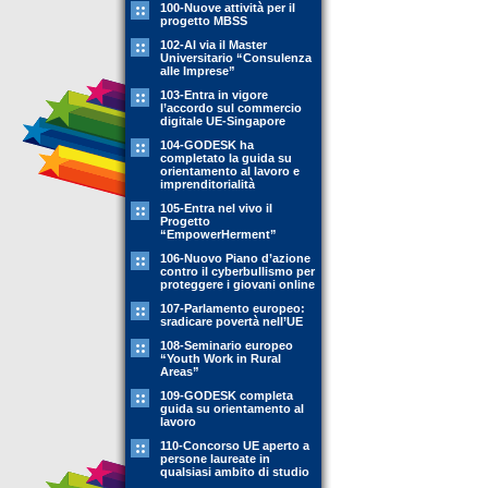
100-Nuove attività per il
progetto MBSS
102-Al via il Master
Universitario “Consulenza
alle Imprese”
103-Entra in vigore
l’accordo sul commercio
digitale UE-Singapore
104-GODESK ha
completato la guida su
orientamento al lavoro e
imprenditorialità
105-Entra nel vivo il
Progetto
“EmpowerHerment”
106-Nuovo Piano d’azione
contro il cyberbullismo per
proteggere i giovani online
107-Parlamento europeo:
sradicare povertà nell’UE
108-Seminario europeo
“Youth Work in Rural
Areas”
109-GODESK completa
guida su orientamento al
lavoro
110-Concorso UE aperto a
persone laureate in
qualsiasi ambito di studio