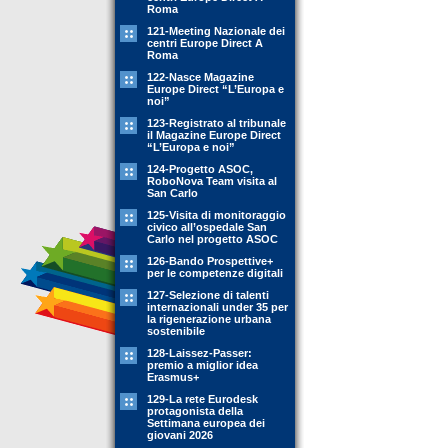
Roma
121-Meeting Nazionale dei
centri Europe Direct A
Roma
122-Nasce Magazine
Europe Direct “L’Europa e
noi”
123-Registrato al tribunale
il Magazine Europe Direct
“L’Europa e noi”
124-Progetto ASOC,
RoboNova Team visita al
San Carlo
125-Visita di monitoraggio
civico all’ospedale San
Carlo nel progetto ASOC
126-Bando Prospettive+
per le competenze digitali
127-Selezione di talenti
internazionali under 35 per
la rigenerazione urbana
sostenibile
128-Laissez-Passer:
premio a miglior idea
Erasmus+
129-La rete Eurodesk
protagonista della
Settimana europea dei
giovani 2026