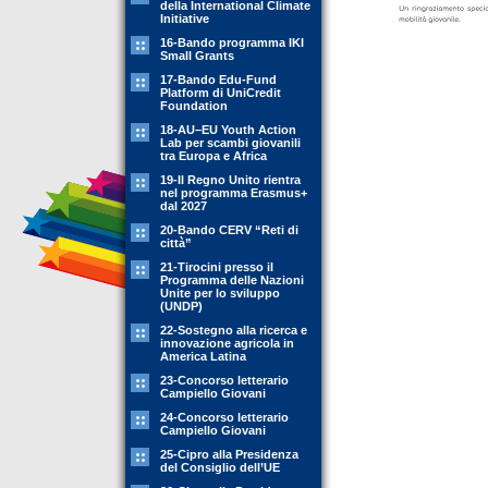
della International Climate
Initiative
16-Bando programma IKI
Small Grants
17-Bando Edu-Fund
Platform di UniCredit
Foundation
18-AU–EU Youth Action
Lab per scambi giovanili
tra Europa e Africa
19-Il Regno Unito rientra
nel programma Erasmus+
dal 2027
20-Bando CERV “Reti di
città”
21-Tirocini presso il
Programma delle Nazioni
Unite per lo sviluppo
(UNDP)
22-Sostegno alla ricerca e
innovazione agricola in
America Latina
23-Concorso letterario
Campiello Giovani
24-Concorso letterario
Campiello Giovani
25-Cipro alla Presidenza
del Consiglio dell’UE