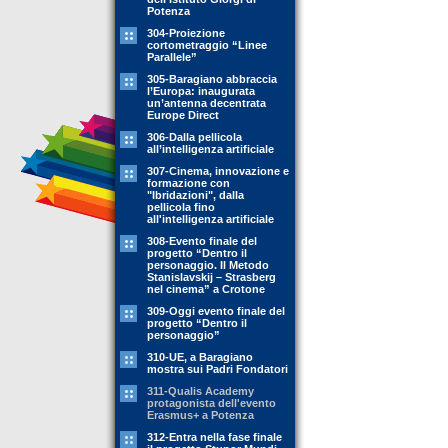
Potenza
304-Proiezione
cortometraggio “Linee
Parallele”
305-Baragiano abbraccia
l’Europa: inaugurata
un’antenna decentrata
Europe Direct
306-Dalla pellicola
all’intelligenza artificiale
307-Cinema, innovazione e
formazione con
"Ibridazioni", dalla
pellicola fino
all'intelligenza artificiale
308-Evento finale del
progetto “Dentro il
personaggio. Il Metodo
Stanislavskij – Strasberg
nel cinema” a Crotone
309-Oggi evento finale del
progetto “Dentro il
personaggio”
310-UE, a Baragiano
mostra sui Padri Fondatori
311-Qualis Academy
protagonista dell'evento
Erasmus+ a Potenza
312-Entra nella fase finale