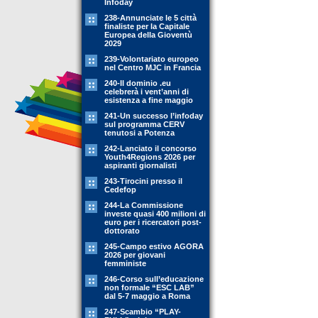
Infoday
238-Annunciate le 5 città
finaliste per la Capitale
Europea della Gioventù
2029
239-Volontariato europeo
nel Centro MJC in Francia
240-Il dominio .eu
celebrerà i vent’anni di
esistenza a fine maggio
241-Un successo l’infoday
sul programma CERV
tenutosi a Potenza
242-Lanciato il concorso
Youth4Regions 2026 per
aspiranti giornalisti
243-Tirocini presso il
Cedefop
244-La Commissione
investe quasi 400 milioni di
euro per i ricercatori post-
dottorato
245-Campo estivo AGORA
2026 per giovani
femministe
246-Corso sull’educazione
non formale “ESC LAB”
dal 5-7 maggio a Roma
247-Scambio “PLAY-