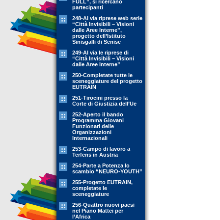
FULL”, si ricercano
partecipanti
248-Al via riprese web serie
“Città Invisibili – Visioni
dalle Aree Interne”,
progetto dell’Istituto
Sinisgalli di Senise
249-Al via le riprese di
“Città Invisibili – Visioni
dalle Aree Interne”
250-Completate tutte le
sceneggiature del progetto
EUTRAIN
251-Tirocini presso la
Corte di Giustizia dell’Ue
252-Aperto il bando
Programma Giovani
Funzionari delle
Organizzazioni
Internazionali
253-Campo di lavoro a
Terfens in Austria
254-Parte a Potenza lo
scambio “NEURO-YOUTH”
255-Progetto EUTRAIN,
completate le
sceneggiature
256-Quattro nuovi paesi
nel Piano Mattei per
l’Africa