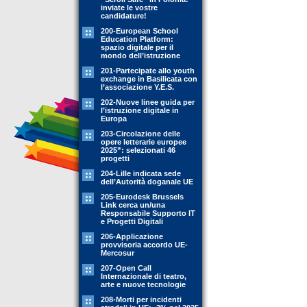
inviate le vostre
candidature!
200-European School
Education Platform:
spazio digitale per il
mondo dell’istruzione
201-Partecipate allo youth
exchange in Basilicata con
l’associazione Y.E.S.
202-Nuove linee guida per
l’istruzione digitale in
Europa
203-Circolazione delle
opere letterarie europee
2025”: selezionati 46
progetti
204-Lille indicata sede
dell’Autorità doganale UE
205-Eurodesk Brussels
Link cerca un/una
Responsabile Supporto IT
e Progetti Digitali
206-Applicazione
provvisoria accordo UE-
Mercosur
207-Open Call
Internazionale di teatro,
arte e nuove tecnologie
208-Morti per incidenti