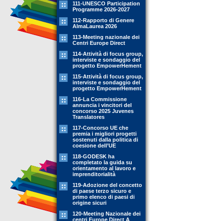
111-UNESCO Participation
Programme 2026-2027
112-Rapporto di Genere
AlmaLaurea 2026
113-Meeting nazionale dei
Centri Europe Direct
114-Attività di focus group,
interviste e sondaggio del
progetto EmpowerHement
115-Attività di focus group,
interviste e sondaggio del
progetto EmpowerHement
116-La Commissione
annuncia i vincitori del
concorso 2025 Juvenes
Translatores
117-Concorso UE che
premia i migliori progetti
sostenuti dalla politica di
coesione dell’UE
118-GODESK ha
completato la guida su
orientamento al lavoro e
imprenditorialità
119-Adozione del concetto
di paese terzo sicuro e
primo elenco di paesi di
origine sicuri
120-Meeting Nazionale dei
centri Europe Direct A