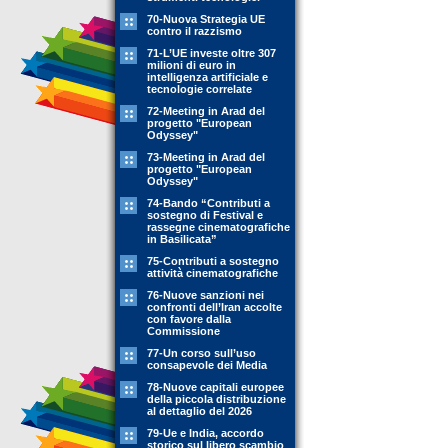
70-Nuova Strategia UE
contro il razzismo
71-L’UE investe oltre 307
milioni di euro in
intelligenza artificiale e
tecnologie correlate
72-Meeting in Arad del
progetto "European
Odyssey"
73-Meeting in Arad del
progetto "European
Odyssey"
74-Bando “Contributi a
sostegno di Festival e
rassegne cinematografiche
in Basilicata”
75-Contributi a sostegno
attività cinematografiche
76-Nuove sanzioni nei
confronti dell’Iran accolte
con favore dalla
Commissione
77-Un corso sull’uso
consapevole dei Media
78-Nuove capitali europee
della piccola distribuzione
al dettaglio del 2026
79-Ue e India, accordo
storico sul libero scambio