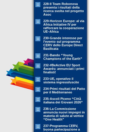
228-Il Team Robonova
presenta i risultati della
ricerca svolta nel progetto
Asoc
229-Horizon Europe: al via
Africa Initiative IV per
rafforzare la cooperazione
UE–Africa
230-Grande interesse per
l’evento sul programma
CERV dello Europe Direct
Basilicata
231-Bando “Young
Champions of the Earth”
232-#BeActive EU Sport
Awards: annunciati i primi
finalisti!
233-UE, operativo il
sistema ingressi/uscite
234-Primi risultati del Patto
per il Mediterraneo
235-Ascoli Piceno “Città
italiana dei Giovani 2026”
236-La Commissione
annuncia nuovi impegni in
materia di salute al vertice
“One Health"
237-Programma CERV,
buona partecipazione a