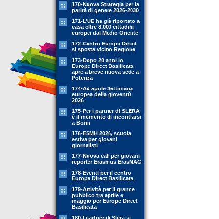
170-Nuova Strategia per la
parità di genere 2026-2030
171-L’UE ha già riportato a
casa oltre 8.000 cittadini
europei dal Medio Oriente
172-Centro Europe Direct
si sposta vicino Regione
173-Dopo 20 anni lo
Europe Direct Basilicata
apre a breve nuova sede a
Potenza
174-Ad aprile Settimana
europea della gioventù
2026
175-Per i partner di SLERA
è il momento di incontrarsi
a Bonn
176-ESMH 2026, scuola
estiva per giovani
giornalisti
177-Nuova call per giovani
reporter Erasmus ErasMAG
178-Eventi per il centro
Europe Direct Basilicata
179-Attività per il grande
pubblico tra aprile e
maggio per Europe Direct
Basilicata
180-I partner di Slera si