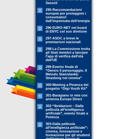
Sassoli
295-Raccomandazioni
europee per proteggere i
consumatori
dall’impennata dell’energia
296-EURO-NET nel board
di ENYC col suo direttore
297-ASOC a breve le
premiazioni nazionali
298-La Commissione invita
gli Stati membri a lanciare
l’app di verifica dell’età
dell’UE
299-Evento finale di
“Dentro il personaggio. Il
Metodo Stanislavkij-
Strasberg nel cinema”
300-Meeting a Potenza del
progetto “Digi-Youth Kit”
301-Baragiano in rete con
antenna Europe Direct
302-“Ibridazioni – Dalla
pellicola all’intelligenza
artificiale”, evento finale a
Potenza
303-Dalla pellicola
all’intelligenza artificiale”:
cinema, innovazione e
formazione per gli studenti
dell’Istituto Giorgi di