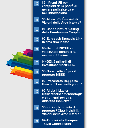
89-l Premi UE per i
campioni della parità di
genere nella ricerca e
nell’innovazione
90-Al via “Città invisibili.
Visioni delle Aree interne”
91-Bando Nature Calling
della Fondazione Cariplo
92-Eurodesk Brussels Link
ricerca tirocinante
93-Bando UNICEF su
violenza di genere e sui
minori in Ucraina
94-BEI, 3 miliardi di
investimenti nell’ETS2
95-Nuove attività per il
progetto MBSS
96-Presentato Rapporto
Unesco “Lead with youth”
97-Al via il Master
Universitario “Metodologie
e strumenti per una
didattica inclusiva”
98-Iniziate le attività del
progetto “Città invisibili.
Visioni delle Aree interne”
99-Tirocini alla European
Travel Commission