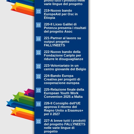
pronti tutti i prodotti nelle
varie lingue del progetto
219-Nuovo bando
EuropeAid per Osc in
Etiopia
220-Il Liceo Galilei di
Potenza presenta i risultati
del progetto Asoc
221-Partner al lavoro su
output progetto
FALLYNEETS
222-Nuovo bando della
Fondazione Cariplo per
ridurre le disuguaglianze
223-Volontariato in un
centro giovanile del Belgio
224-Bando Europa
Creativa per progetti di
cooperazione europea
225-Relazione finale della
European Youth Work
Convention 2025 a Malta
226-Il Consiglio dell’UE
approva il ritorno del
Regno Unito a Erasmus+
per il 2027
227-A breve tutti i prodotti
del progetto FALLYNEETS
nelle varie lingue di
progetto