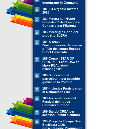
incontrano in Germania
181-EU Organic Awards
2026
182-Mostra sui “Padri
Fondatori” dell’Europa e
Concerto per l’Europa
183-Meeting a Bonn del
progetto SLERA
184-A breve
l’inaugurazione del nuovo
ufficio del centro Europe
Direct Basilicata
185-Corso “STAR OF
EUROPE – Learn How to
Make REAL Youth
Exchanges!”
186-Si ricercano 6
partecipanti per scambio
giovanile in Polonia
187-Inclusive Participation
in Democratic Life
188-Terza edizione del
Festival del nuovo
Bauhaus europeo
189-Bando CREA per
accesso ucraini a cultura
190-Progetto Europe Direct
Basilicata 2026,
presentazione Programma