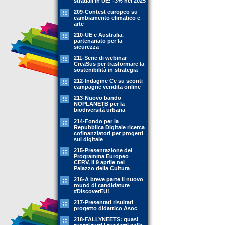
stradali in UE: -3% nel 2025
209-Contest europeo su
cambiamento climatico e
arte
210-UE e Australia,
partenariato per la
sicurezza
211-Serie di webinar
CreaSus per trasformare la
sostenibilità in strategia
212-Indagine Ce su sconti
campagne vendita online
213-Nuovo bando
NOPLANETB per la
biodiversità urbana
214-Fondo per la
Repubblica Digitale ricerca
cofinanziatori per progetti
sul digitale
215-Presentazione del
Programma Europeo
CERV, il 9 aprile nel
Palazzo della Cultura
216-A breve parte il nuovo
round di candidature
#DiscoverEU!
217-Presentati risultati
progetto didattico Asoc
218-FALLYNEETS: quasi