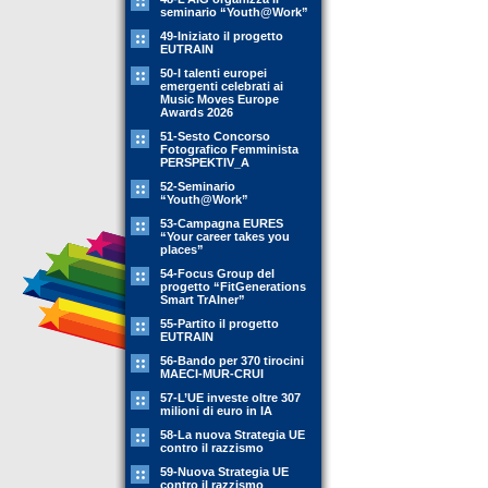
seminario “Youth@Work”
49-Iniziato il progetto
EUTRAIN
50-I talenti europei
emergenti celebrati ai
Music Moves Europe
Awards 2026
51-Sesto Concorso
Fotografico Femminista
PERSPEKTIV_A
52-Seminario
“Youth@Work”
53-Campagna EURES
“Your career takes you
places”
54-Focus Group del
progetto “FitGenerations
Smart TrAIner”
55-Partito il progetto
EUTRAIN
56-Bando per 370 tirocini
MAECI-MUR-CRUI
57-L’UE investe oltre 307
milioni di euro in IA
58-La nuova Strategia UE
contro il razzismo
59-Nuova Strategia UE
contro il razzismo