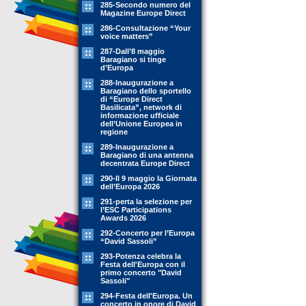
285-Secondo numero del
Magazine Europe Direct
286-Consultazione “Your
voice matters”
287-Dall’8 maggio
Baragiano si tinge
d’Europa
288-Inaugurazione a
Baragiano dello sportello
di “Europe Direct
Basilicata”, network di
informazione ufficiale
dell’Unione Europea in
regione
289-Inaugurazione a
Baragiano di una antenna
decentrata Europe Direct
290-Il 9 maggio la Giornata
dell’Europa 2026
291-perta la selezione per
l’ESC Participations
Awards 2026
292-Concerto per l’Europa
“David Sassoli”
293-Potenza celebra la
Festa dell'Europa con il
primo concerto "David
Sassoli"
294-Festa dell'Europa. Un
concerto in onore di David