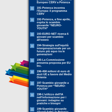
Europeo CERV a Potenza
191-Potenza incontra
l'Europa: il programma
CERV
192-Potenza, a fine aprile,
ospita lo scambio
giovanile “NEURO-
YOUTH”
193-EURO-NET ricerca 6
giovani per scambio
all’estero
194-Strategia sull’equità
intergenerazionale per un
futuro più equo tra le
generazioni
195-La Commissione
presenta proposta per EU
Inc.
196-458 milioni di euro di
aiuti UE a favore del Medio
Oriente
197-Scambio giovanile a
Potenza per “NEURO-
YOUTH”
198-L’utilizzo dell’IA
nell’informazione per i
giovani: indagine su
pratiche e bisogni
199-Scambio giovanile
“Scroll Safe” in Polonia: