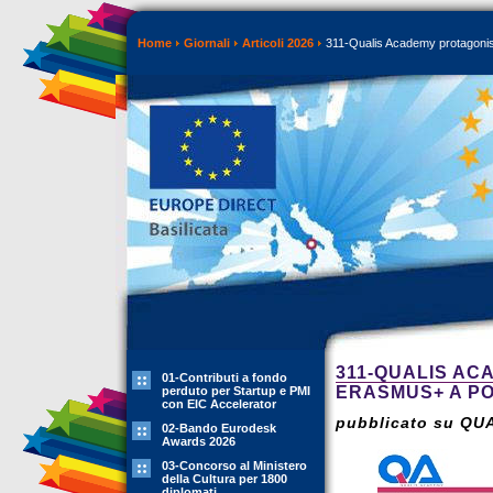
Home
Giornali
Articoli 2026
311-Qualis Academy protagonis
311-QUALIS AC
01-Contributi a fondo
ERASMUS+ A P
perduto per Startup e PMI
con EIC Accelerator
pubblicato su QU
02-Bando Eurodesk
Awards 2026
03-Concorso al Ministero
della Cultura per 1800
diplomati