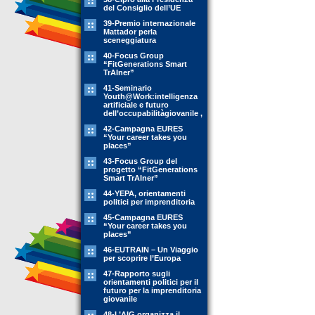
del Consiglio dell’UE
39-Premio internazionale
Mattador perla
sceneggiatura
40-Focus Group
“FitGenerations Smart
TrAIner”
41-Seminario
Youth@Work:intelligenza
artificiale e futuro
dell’occupabilitàgiovanile ,
42-Campagna EURES
“Your career takes you
places”
43-Focus Group del
progetto “FitGenerations
Smart TrAIner”
44-YEPA, orientamenti
politici per imprenditoria
45-Campagna EURES
“Your career takes you
places”
46-EUTRAIN – Un Viaggio
per scoprire l’Europa
47-Rapporto sugli
orientamenti politici per il
futuro per la imprenditoria
giovanile
48-L’AIG organizza il