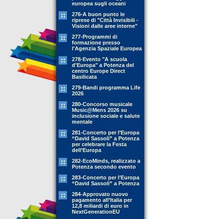
europea sugli oceani
276-A buon punto le
riprese di "Città Invisibili -
Visioni dalle aree interne"
277-Programmi di
formazione presso
l'Agenzia Spaziale Europea
278-Evento "A scuola
d'Europa" a Potenza del
centro Europe Direct
Basilicata
279-Bandi programma Life
2026
280-Concorso musicale
Music@Mens 2026 su
inclusione sociale e salute
mentale
281-Concerto per l’Europa
“David Sassoli” a Potenza
per celebrare la Festa
dell’Europa
282-EcoMinds, realizzato a
Potenza secondo evento
283-Concerto per l’Europa
“David Sassoli” a Potenza
284-Approvato nuovo
pagamento all’Italia per
12,8 miliardi di euro in
NextGenerationEU