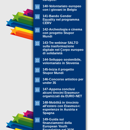
140-Volontariato europeo
con i giovani in Belgio
141-Bando Gender
Equality nel programma
CERV
142-Archeologia e cinema
con progetto Stupor
Mundi
143-Tre webinar SALTO
sulla trasformazione
digitale nel Corpo europeo
di solidarietà
144-Sviluppo sostenibile,
volontariato in Slovenia
145-Inizia il progetto
Stupor Mundi
146-Concorso artistico per
under 35
147-Appena conclusi
alcuni tirocini Erasmus+
organizzati da EURO-NET
148-Mobilità in tirocinio
all'estero con Erasmus+:
esperienze in Austria e
Spagna
149-Guida sui
finanziamenti della
European Youth
Foundation nel 2026