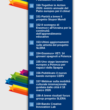
150-Together in Action
2026: evento annuale del
Patto europeo per il clima!
151-Partirà a breve il
progetto Stupor Mundi
152-Il sostegno di
Erasmus+ all’Ucraina per la
continuità
dell’apprendimento
educativo
153-Ultimi aggiornamenti
sulle attività del progetto
SLERA
154-Erasmus+ VET: 14
giovani spagnoli a Potenza
155-Uno stage lavorativo
europeo a Potenza per
ragazzi dalla Spagna
156-Pubblicato il nuovo
bando europeo CERV
157-Webinar sulla mobilità
culturale internazionale
guidata dalle città il 18
marzo 2026
158-A breve risultati focus
group progetto SLERA
159-Bando Creative
Innovation Lab