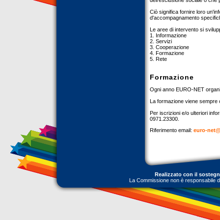
dell'esclusione sociale o che
Ciò significa fornire loro un
d'accompagnamento specifiche,
Le aree di intervento si svilu
1. Informazione
2. Servizi
3. Cooperazione
4. Formazione
5. Rete
Formazione
Ogni anno EURO-NET organizz
La formazione viene sempre 
Per iscrizioni e/o ulteriori inf
0971.23300.
Riferimento email:
euro-net
Realizzato con il sosteg
La Commissione non è responsabile dell