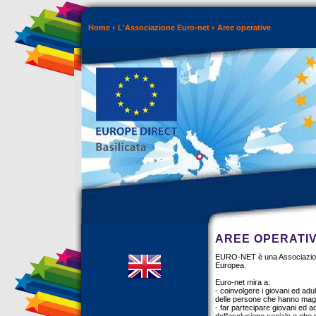
Home
L'Associazione Euro-net
Aree operative
AREE OPERATI
EURO-NET è una Associazione 
Europea.
Euro-net mira a:
- coinvolgere i giovani ed adul
delle persone che hanno maggi
- far partecipare giovani ed adu