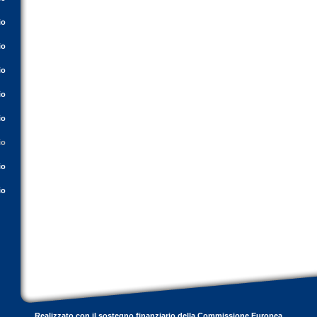
io
io
io
io
io
io
io
io
Realizzato con il sostegno finanziario della Commissione Europea