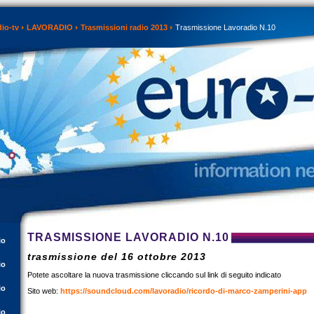
dio-tv
LAVORADIO
Trasmissioni radio 2013
Trasmissione Lavoradio N.10
TRASMISSIONE LAVORADIO N.10
io
trasmissione del 16 ottobre 2013
io
Potete ascoltare la nuova trasmissione cliccando sul link di seguito indicato
io
Sito web:
https://soundcloud.com/lavoradio/ricordo-di-marco-zamperini-app
io