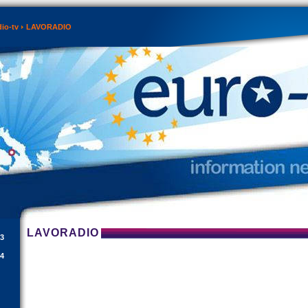
dio-tv
LAVORADIO
LAVORADIO
13
14