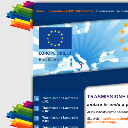
Home
Lavoradio
LAVORADIO 2018
Trasmissione Lavoradi
TRASMISSIONE 
Trasmissione Lavoradio
n.01
andata in onda a p
Trasmissione Lavoradio
n.02
Al link indicato potete ascolt
Trasmissione Lavoradio
Sito web:
http://soundcloud.
n.03
gianna-martinengo
Trasmissione Lavoradio