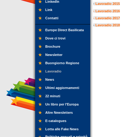
LinkedIn
-
Lavoradio 2015
Link
- Lavoradio 2016
Contatti
- Lavoradio 2017
-
Lavoradio 2018
Europe Direct Basilicata
Dove ci trovi
Brochure
Newsletter
Buongiorno Regione
Lavoradio
News
Ultimi aggiornamenti
22 minuti
Un libro per l'Europa
Altre Newsletters
E-catalogues
Lotta alle Fake News
Politiche annuali e priorità