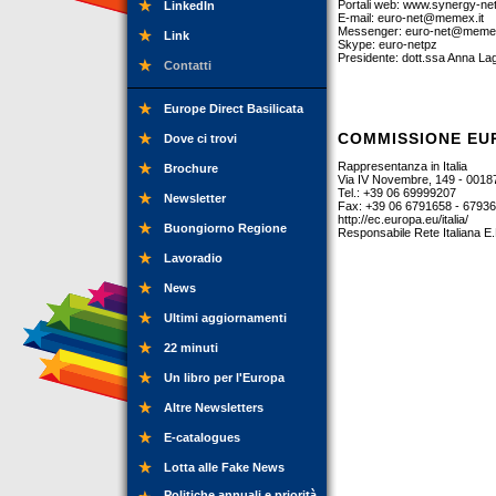
Portali web: www.synergy-net
LinkedIn
E-mail:
euro-net@memex.it
Messenger:
euro-net@memex
Link
Skype: euro-netpz
Presidente: dott.ssa Anna Lag
Contatti
Europe Direct Basilicata
COMMISSIONE EU
Dove ci trovi
Rappresentanza in Italia
Brochure
Via IV Novembre, 149 - 001
Tel.: +39 06 69999207
Newsletter
Fax: +39 06 6791658 - 6793
http://ec.europa.eu/italia/
Buongiorno Regione
Responsabile Rete Italiana E.D
Lavoradio
News
Ultimi aggiornamenti
22 minuti
Un libro per l'Europa
Altre Newsletters
E-catalogues
Lotta alle Fake News
Politiche annuali e priorità