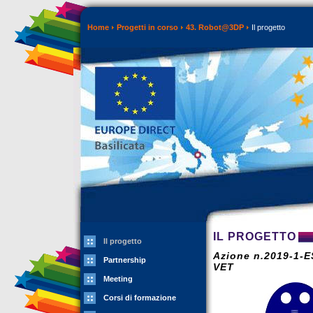
Home
Progetti in corso
43. Robot@3DP
Il progetto
IL PROGETTO
Il progetto
Azione n.2019-1-
Partnership
VET
Meeting
Corsi di formazione