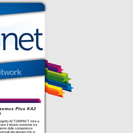
rasmus Plus KA2
i
progetto ACT2IMPACT mira a
are il divario esistente tra
nsieme delle competenze
versali dei giovani che si