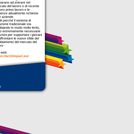
parano ad entrare nel
cato del lavoro o di recente
loro primo lavoro e le
genze attualmente richieste
e aziende.
tti perché il sistema di
uzione tradizionale sta
biando in modo molto lento,
o estremamente necessarie
zioni per supportare i giovani
ffrontare le nuove sfide del
biamento del mercato del
oro
o web:
ps://act2impact.eu/
o