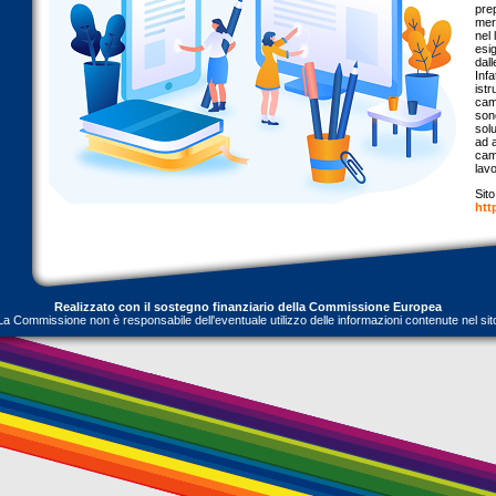
pre
mer
nel 
esi
dall
Infa
istr
cam
son
solu
ad a
cam
lav
Sit
htt
Realizzato con il sostegno finanziario della Commissione Europea
La Commissione non è responsabile dell'eventuale utilizzo delle informazioni contenute nel sit