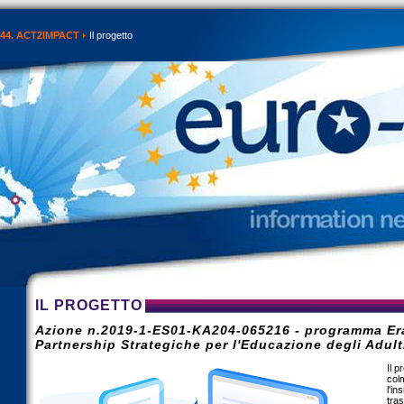
44. ACT2IMPACT
Il progetto
IL PROGETTO
Azione n.2019-1-ES01-KA204-065216 - programma E
Partnership Strategiche per l'Educazione degli Adult
Il 
colm
l'i
tras