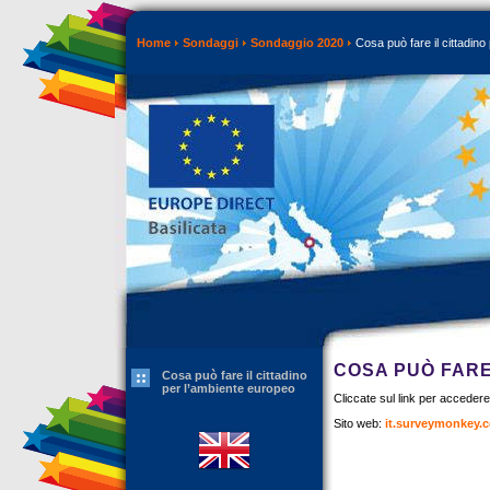
Home
Sondaggi
Sondaggio 2020
Cosa può fare il cittadino
COSA PUÒ FARE
Cosa può fare il cittadino
per l’ambiente europeo
Cliccate sul link per acceder
Sito web:
it.surveymonkey.