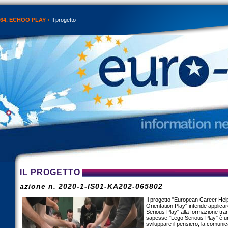
64. ECHOO PLAY
Il progetto
IL PROGETTO
azione n. 2020-1-IS01-KA202-065802
Il progetto "European Career He
Orientation Play" intende applica
Serious Play" alla formazione tra
sapesse "Lego Serious Play" è un
sviluppare il pensiero, la comunic