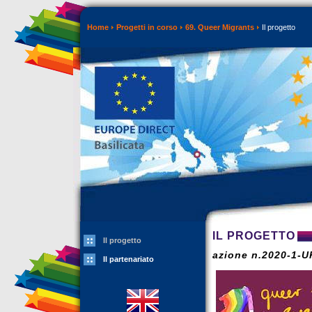
Home
Progetti in corso
69. Queer Migrants
Il progetto
IL PROGETTO
Il progetto
azione n.2020-1-
Il partenariato