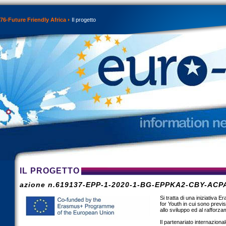
76-Future Friendly Africa
Il progetto
IL PROGETTO
azione n.619137-EPP-1-2020-1-BG-EPPKA2-CBY-ACP
Si tratta di una iniziativa 
for Youth in cui sono previs
allo sviluppo ed al rafforza
Il partenariato internazion