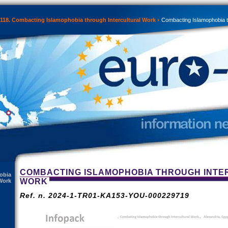
118. Combacting Islamophobia through Intercultural Work
Combacting Islamophobia th
COMBACTING ISLAMOPHOBIA THROUGH INT
obia
WORK
 Work
Ref. n. 2024-1-TR01-KA153-YOU-000229719