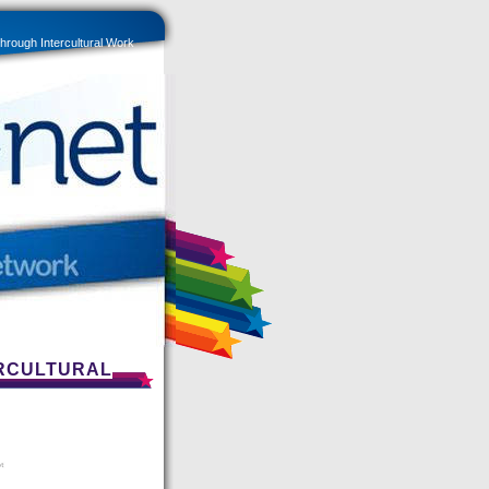
rough Intercultural Work
ERCULTURAL