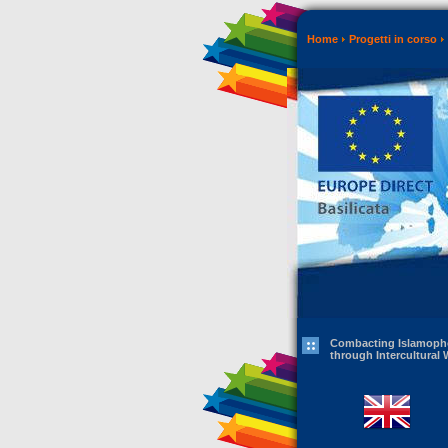
Home
Progetti in corso
Combacting Islamoph
through Intercultural