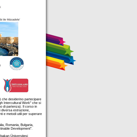
) che desiderino partecipare
gh Intercultural Work" che si
o di partenza). Il corso in
di diversa estrazione,
nti e metodi utili per superare
alia, Romania, Bulgaria,
stinable Development".
Erbakan Üniversitesi