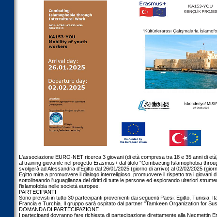
L'associazione EURO-NET ricerca 3 giovani (di età compresa tra 18 e 35 anni di età
al training giovanile nel progetto Erasmus+ dal titolo "Combacting Islamophobia throu
svolgerà ad Alessandria d'Egitto dal 26/01/2025 (giorno di arrivo) al 02/02/2025 (giorn
Egitto mira a promuovere il dialogo interreligioso, promuovere il rispetto tra i giovani 
sottolineando l'uguaglianza dei diritti di tutte le persone ed esplorando ulteriori strume
l'islamofobia nelle società europee.
PARTECIPANTI
Sono previsti in tutto 30 partecipanti provenienti dai seguenti Paesi: Egitto, Tunisia, It
Francia e Turchia. Il gruppo sarà ospitato dal partner "Tamkeen Organization for Su
DOMANDA DI PARTECIPAZIONE
I partecipanti dovranno fare richiesta di partecipazione direttamente alla Necmettin 