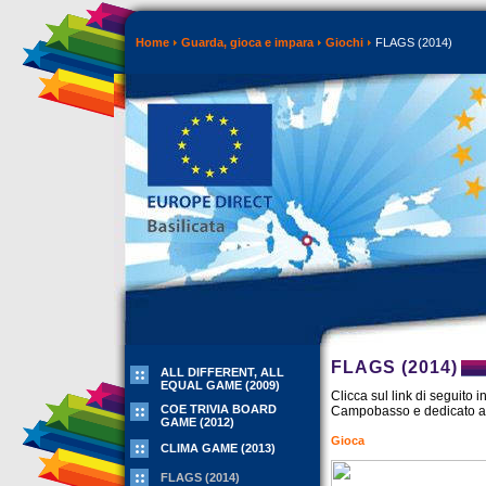
Home
Guarda, gioca e impara
Giochi
FLAGS (2014)
FLAGS (2014)
ALL DIFFERENT, ALL
EQUAL GAME (2009)
Clicca sul link di seguito i
COE TRIVIA BOARD
Campobasso e dedicato all
GAME (2012)
Gioca
CLIMA GAME (2013)
FLAGS (2014)