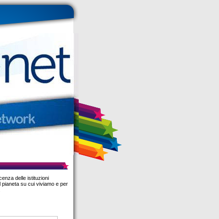
cenza delle istituzioni
 pianeta su cui viviamo e per
.