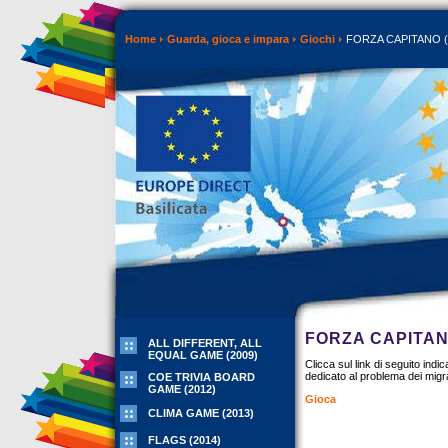
Home
Guarda, gioca e impara
Giochi
FORZA CAPITANO (
FORZA CAPITANO
ALL DIFFERENT, ALL
EQUAL GAME (2009)
Clicca sul link di seguito ind
dedicato al problema dei migra
COE TRIVIA BOARD
GAME (2012)
Gioca
CLIMA GAME (2013)
FLAGS (2014)