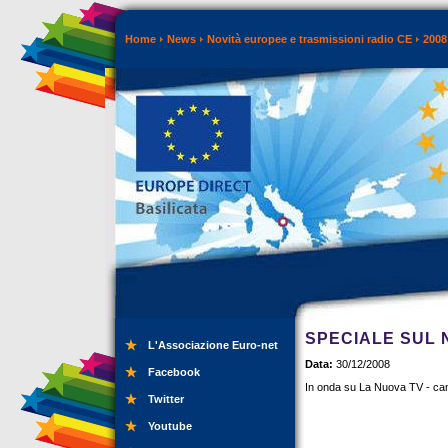
Home
News
Novità europee e trasmissioni radio CE
2008
SPECIALE SUL 
L'Associazione Euro-net
Data:
30/12/2008
Facebook
In onda su La Nuova TV - ca
Twitter
Youtube