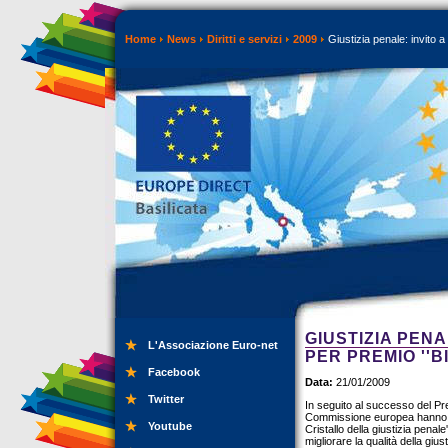
Home
News
Diritti e servizi
2009
Giustizia penale: invito a
GIUSTIZIA PEN
L'Associazione Euro-net
PER PREMIO ''B
Facebook
Data:
21/01/2009
Twitter
In seguito al successo del Premi
Commissione europea hanno dec
Youtube
Cristallo della giustizia pena
migliorare la qualità della gi