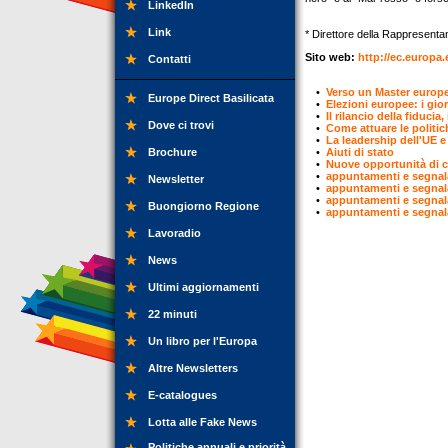
LinkedIn
Link
* Direttore della Rappresenta
Sito web:
http://ec.europa
Contatti
•
Verso un Master europe
Europe Direct Basilicata
•
Elezioni europee: i gior
•
Il rilancio della fiduci
Dove ci trovi
•
Come attuare le politich
•
La leadership dell'UE 
Brochure
•
Aiuti di stato
•
Nuove opportunità di co
•
appuntamenti e segnal
Newsletter
•
appuntamenti e segnal
•
appuntamenti e segnal
Buongiorno Regione
•
appuntamenti e segnal
Lavoradio
News
Ultimi aggiornamenti
22 minuti
Un libro per l'Europa
Altre Newsletters
E-catalogues
Lotta alle Fake News
Politiche annuali e priorità