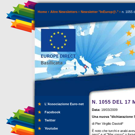
Home
Altre Newsletters
Newsletter "InEurop@."
n. 1055 
N. 1055 DEL 17
L'Associazione Euro-net
Data:
18/03/2009
Facebook
Una nuova "dichiarazione 
Twitter
di Pier Virgilio Dastoli*
Youtube
È noto che turchi e arabi ave
nero" e al "Mar rosso" o forse 