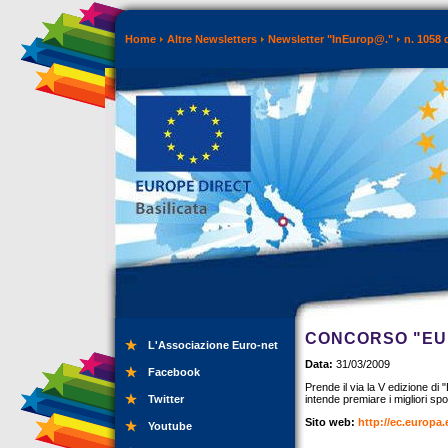
Home
Altre Newsletters
Newsletter "InEurop@."
n. 1058 
CONCORSO "EU
L'Associazione Euro-net
Data:
31/03/2009
Facebook
Prende il via la V edizione di 
Twitter
intende premiare i migliori sp
Sito web:
http://ec.europa.
Youtube