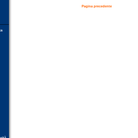
Pagina precedente
ta
orità