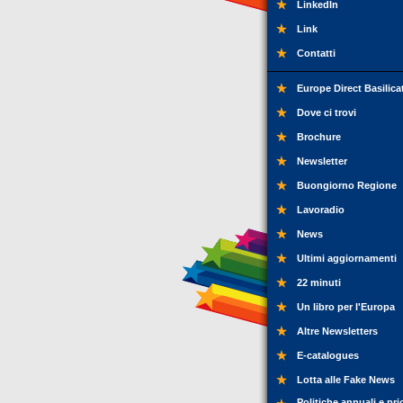
LinkedIn
Link
Contatti
Europe Direct Basilica
Dove ci trovi
Brochure
Newsletter
Buongiorno Regione
Lavoradio
News
Ultimi aggiornamenti
22 minuti
Un libro per l'Europa
Altre Newsletters
E-catalogues
Lotta alle Fake News
Politiche annuali e pri