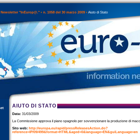
Newsletter "InEurop@."
n. 1058 del 30 marzo 2009
Aiuto di Stato
AIUTO DI STATO
net
Data:
31/03/2009
La Commissione approva il piano spagnolo per sovvenzionare la produzione di macc
Sito web:
http://europa.eu/rapid/pressReleasesAction.do?
reference=IP/09/499&format=HTML&aged=0&language=EN&guiLanguage=en