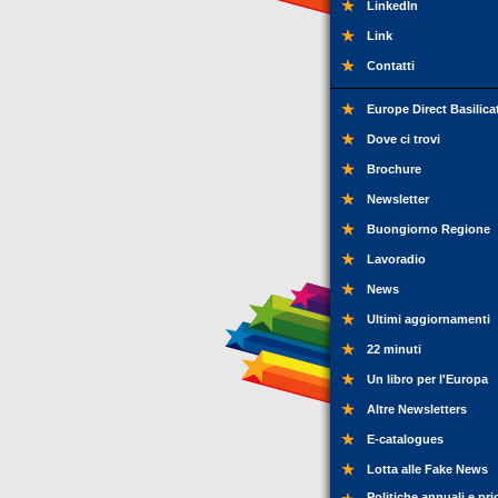
LinkedIn
Link
Contatti
Europe Direct Basilica
Dove ci trovi
Brochure
Newsletter
Buongiorno Regione
Lavoradio
News
Ultimi aggiornamenti
22 minuti
Un libro per l'Europa
Altre Newsletters
E-catalogues
Lotta alle Fake News
Politiche annuali e pri