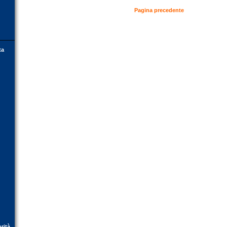
Pagina precedente
ta
orità