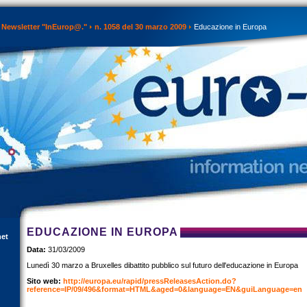
Newsletter "InEurop@."
n. 1058 del 30 marzo 2009
Educazione in Europa
EDUCAZIONE IN EUROPA
net
Data:
31/03/2009
Lunedì 30 marzo a Bruxelles dibattito pubblico sul futuro dell'educazione in Europa
Sito web:
http://europa.eu/rapid/pressReleasesAction.do?
reference=IP/09/496&format=HTML&aged=0&language=EN&guiLanguage=en