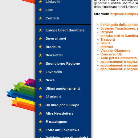
LinkedIn
generale Giustizia, libertà e 
della cittadinanza nell’Unione
Link
Sito web:
http://ec.europa.
Contatti
•
Il triangolo della cono
•
Juvenes Translatores: p
Europe Direct Basilicata
•
Regioni
•
Inondazioni in Namibia
Dove ci trovi
•
Trasporti
•
Salute
Brochure
•
Internet
•
Visita in Giappone
•
Concorso UE
Newsletter
•
Aiuti per il Commercio 
•
appuntamenti e segnal
Buongiorno Regione
•
appuntamenti e segnal
•
appuntamenti e segnal
Lavoradio
News
Ultimi aggiornamenti
22 minuti
Un libro per l'Europa
Altre Newsletters
E-catalogues
Lotta alle Fake News
Politiche annuali e priorità