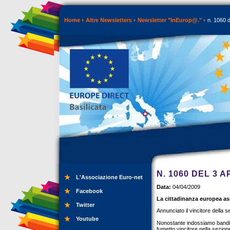
Home
Altre Newsletters
Newsletter "InEurop@."
n. 1060 d
N. 1060 DEL 3 A
L'Associazione Euro-net
Data:
04/04/2009
Facebook
La cittadinanza europea as
Twitter
Annunciato il vincitore della 
Youtube
Nonostante indossiamo bandiere 
fumetto vincitore nella sezion