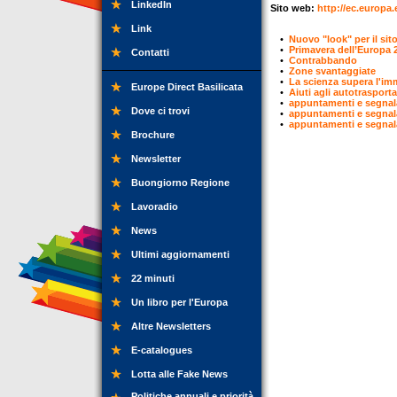
LinkedIn
Sito web:
http://ec.europa.
Link
•
Nuovo "look" per il sit
•
Primavera dell’Europa 
Contatti
•
Contrabbando
•
Zone svantaggiate
•
La scienza supera l'i
Europe Direct Basilicata
•
Aiuti agli autotrasporta
•
appuntamenti e segnal
Dove ci trovi
•
appuntamenti e segnal
•
appuntamenti e segnal
Brochure
Newsletter
Buongiorno Regione
Lavoradio
News
Ultimi aggiornamenti
22 minuti
Un libro per l'Europa
Altre Newsletters
E-catalogues
Lotta alle Fake News
Politiche annuali e priorità