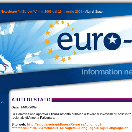
Newsletter "InEurop@."
n. 1066 del 13 maggio 2009
Aiuti di Stato
AIUTI DI STATO
net
Data:
14/05/2009
La Commissione approva il finanziamento pubblico a favore di investimenti nelle infras
regionale di Ancona Falconara
Sito web:
http://europa.eu/rapid/pressReleasesAction.do?
reference=IP/09/758&format=HTML&aged=0&language=IT&guiLanguage=en