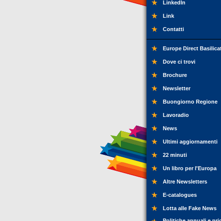
LinkedIn
Link
Contatti
Europe Direct Basilica
Dove ci trovi
Brochure
Newsletter
Buongiorno Regione
Lavoradio
News
Ultimi aggiornamenti
22 minuti
Un libro per l'Europa
Altre Newsletters
E-catalogues
Lotta alle Fake News
Politiche annuali e pri