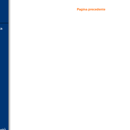
Pagina precedente
ta
orità