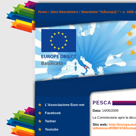
Home
Altre Newsletters
Newsletter "InEurop@."
n. 1066 
PESCA
L'Associazione Euro-net
Data:
14/05/2009
Facebook
La Commissione apre la discus
Twitter
Sito web:
http://europa.eu
reference=IP/09/747&for
Youtube