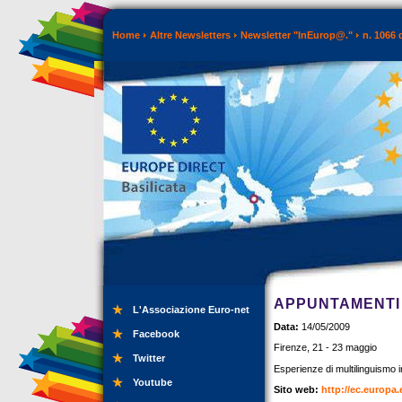
Home
Altre Newsletters
Newsletter "InEurop@."
n. 1066 
APPUNTAMENTI 
L'Associazione Euro-net
Data:
14/05/2009
Facebook
Firenze, 21 - 23 maggio
Twitter
Esperienze di multilinguismo i
Youtube
Sito web:
http://ec.europa