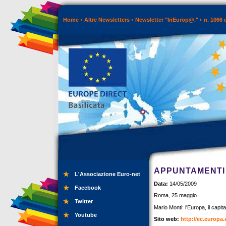
Home
Altre Newsletters
Newsletter "InEurop@."
n. 1066 
APPUNTAMENTI 
L'Associazione Euro-net
Data:
14/05/2009
Facebook
Roma, 25 maggio
Twitter
Mario Monti: l'Europa, il capi
Youtube
Sito web:
http://ec.europa