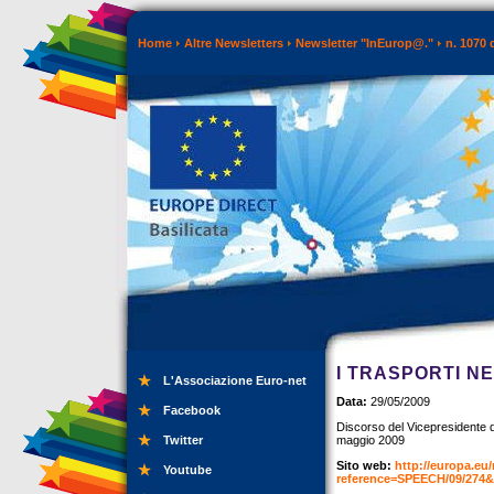
Home
Altre Newsletters
Newsletter "InEurop@."
n. 1070 
I TRASPORTI N
L'Associazione Euro-net
Data:
29/05/2009
Facebook
Discorso del Vicepresidente d
Twitter
maggio 2009
Sito web:
http://europa.eu
Youtube
reference=SPEECH/09/27