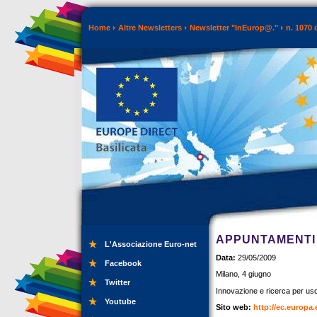
Home
Altre Newsletters
Newsletter "InEurop@."
n. 1070 
APPUNTAMENTI 
L'Associazione Euro-net
Data:
29/05/2009
Facebook
Milano, 4 giugno
Twitter
Innovazione e ricerca per usci
Youtube
Sito web:
http://ec.europa