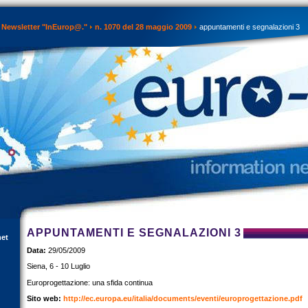
Newsletter "InEurop@."
n. 1070 del 28 maggio 2009
appuntamenti e segnalazioni 3
APPUNTAMENTI E SEGNALAZIONI 3
net
Data:
29/05/2009
Siena, 6 - 10 Luglio
Europrogettazione: una sfida continua
Sito web:
http://ec.europa.eu/italia/documents/eventi/europrogettazione.pdf