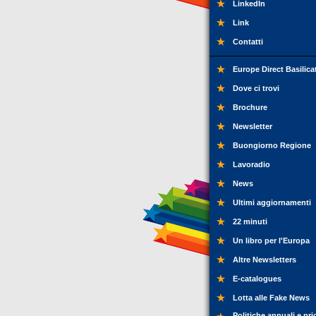
LinkedIn
Link
Contatti
Europe Direct Basilica
Dove ci trovi
Brochure
Newsletter
Buongiorno Regione
Lavoradio
News
Ultimi aggiornamenti
22 minuti
Un libro per l'Europa
Altre Newsletters
E-catalogues
Lotta alle Fake News
Politiche annuali e pri