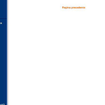
Pagina precedente
ta
orità