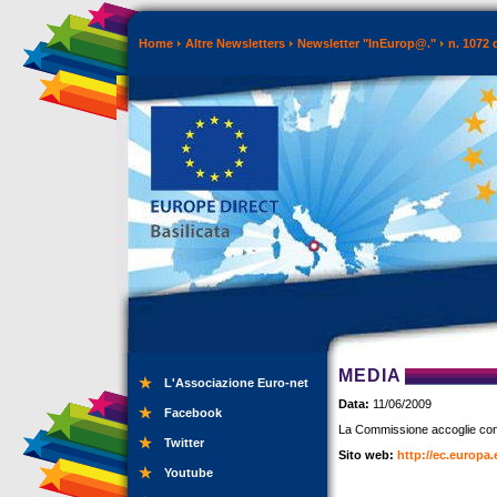
Home
Altre Newsletters
Newsletter "InEurop@."
n. 1072 
MEDIA
L'Associazione Euro-net
Data:
11/06/2009
Facebook
La Commissione accoglie con 
Twitter
Sito web:
http://ec.europa.
Youtube