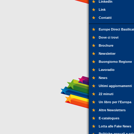
LinkedIn
Link
Contatti
Europe Direct Basilica
Dove ci trovi
Brochure
Newsletter
Buongiorno Regione
Lavoradio
News
Ultimi aggiornamenti
22 minuti
Un libro per l'Europa
Altre Newsletters
E-catalogues
Lotta alle Fake News
Politiche annuali e pri