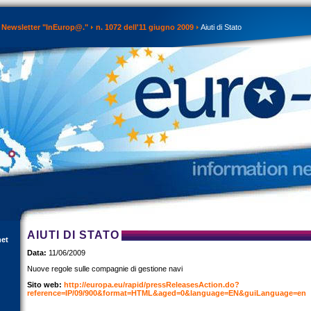
Newsletter "InEurop@."
n. 1072 dell'11 giugno 2009
Aiuti di Stato
AIUTI DI STATO
net
Data:
11/06/2009
Nuove regole sulle compagnie di gestione navi
Sito web:
http://europa.eu/rapid/pressReleasesAction.do?
reference=IP/09/900&format=HTML&aged=0&language=EN&guiLanguage=en