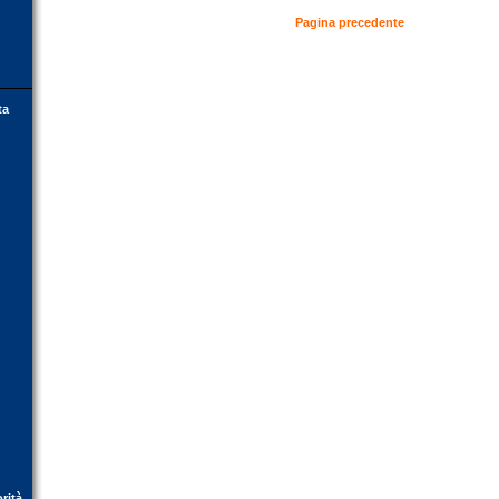
Pagina precedente
ta
orità