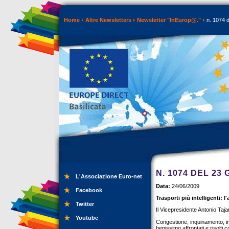
Home
Altre Newsletters
Newsletter "InEurop@."
n. 1074 d
N. 1074 DEL 23
L'Associazione Euro-net
Data:
24/06/2009
Facebook
Trasporti più intelligenti: 
Twitter
Il Vicepresidente Antonio Taj
Youtube
Congestione, inquinamento, in
benissimo affrontati e risolti c