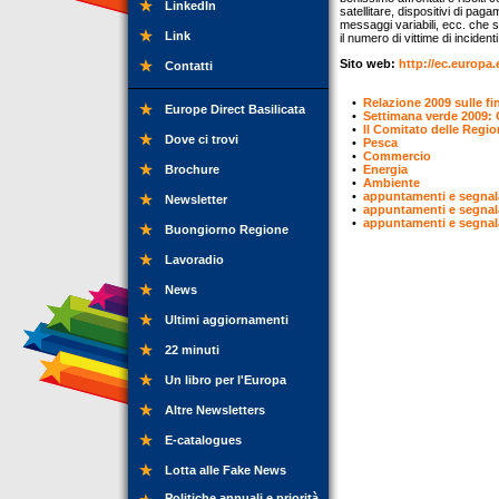
LinkedIn
satellitare, dispositivi di paga
messaggi variabili, ecc. che s
Link
il numero di vittime di incidenti
Sito web:
http://ec.europa.
Contatti
•
Relazione 2009 sulle f
Europe Direct Basilicata
•
Settimana verde 2009: C
•
Il Comitato delle Regio
Dove ci trovi
•
Pesca
•
Commercio
Brochure
•
Energia
•
Ambiente
•
appuntamenti e segnal
Newsletter
•
appuntamenti e segnal
•
appuntamenti e segnal
Buongiorno Regione
Lavoradio
News
Ultimi aggiornamenti
22 minuti
Un libro per l'Europa
Altre Newsletters
E-catalogues
Lotta alle Fake News
Politiche annuali e priorità