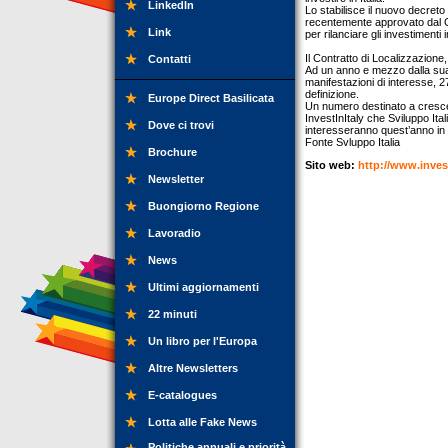
LinkedIn
Lo stabilisce il nuovo decre
recentemente approvato dal Con
Link
per rilanciare gli investimenti in
Il Contratto di Localizzazione, 
Contatti
Ad un anno e mezzo dalla sua i
manifestazioni di interesse, 2
definizione.
Europe Direct Basilicata
Un numero destinato a crescer
InvestInItaly che Sviluppo Ita
Dove ci trovi
interesseranno quest’anno in pa
Fonte Svluppo Italia
Brochure
Sito web:
http://www.invest
Newsletter
Buongiorno Regione
Lavoradio
News
Ultimi aggiornamenti
22 minuti
Un libro per l'Europa
Altre Newsletters
E-catalogues
Lotta alle Fake News
Politiche annuali e priorità