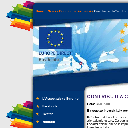
Home
News
Contributi e incentivi
Contributi a chi "localizz
CONTRIBUTI A C
L'Associazione Euro-net
Data:
31/07/2009
Facebook
Il progetto InvestinItaly pr
Twitter
Il Contratto di Localizzazione,
alle aziende estere. Da oggi p
Youtube
Localizzazione anche le impres
investire in Italia.