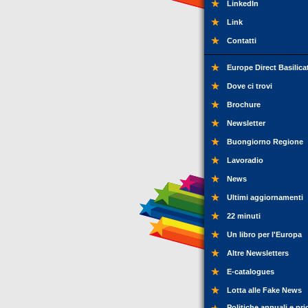
LinkedIn
Link
Contatti
Europe Direct Basilica
Dove ci trovi
Brochure
Newsletter
Buongiorno Regione
Lavoradio
News
Ultimi aggiornamenti
22 minuti
Un libro per l'Europa
Altre Newsletters
E-catalogues
Lotta alle Fake News
Politiche annuali e pri