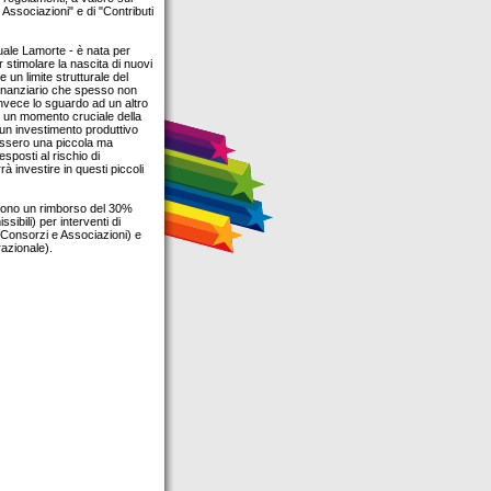
Associazioni" e di "Contributi
uale Lamorte - è nata per
 stimolare la nascita di nuovi
 un limite strutturale del
finanziario che spesso non
nvece lo sguardo ad un altro
 un momento cruciale della
e un investimento produttivo
uissero una piccola ma
esposti al rischio di
 investire in questi piccoli
vedono un rimborso del 30%
ibili) per interventi di
a Consorzi e Associazioni) e
razionale).