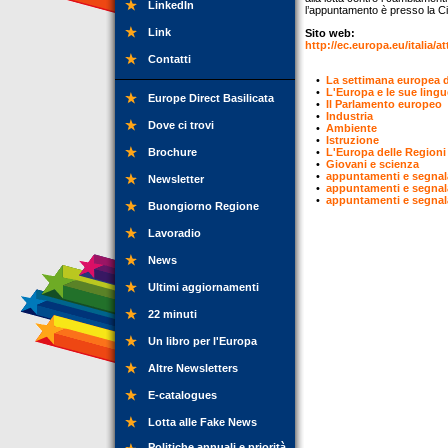
LinkedIn
l’appuntamento è presso la Cit
Link
Sito web:
http://ec.europa.eu/italia
Contatti
•
La settimana europea d
•
L'Europa e le sue lingu
Europe Direct Basilicata
•
Il Parlamento europeo
•
Industria
Dove ci trovi
•
Ambiente
•
Istruzione
Brochure
•
L'Europa delle Regioni
•
Giovani e scienza
•
appuntamenti e segnal
Newsletter
•
appuntamenti e segnal
•
appuntamenti e segnal
Buongiorno Regione
Lavoradio
News
Ultimi aggiornamenti
22 minuti
Un libro per l'Europa
Altre Newsletters
E-catalogues
Lotta alle Fake News
Politiche annuali e priorità