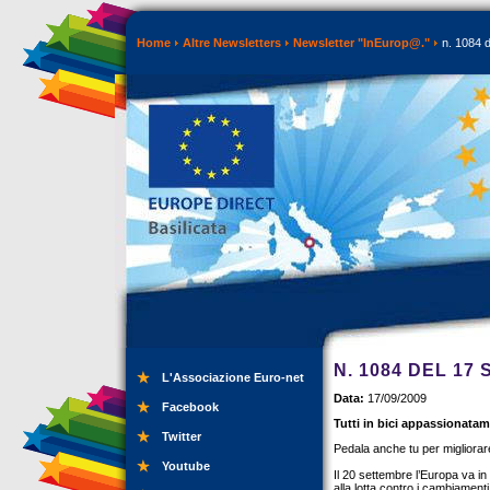
Home
Altre Newsletters
Newsletter "InEurop@."
n. 1084 d
N. 1084 DEL 17
L'Associazione Euro-net
Data:
17/09/2009
Facebook
Tutti in bici appassionatam
Twitter
Pedala anche tu per migliorare
Youtube
Il 20 settembre l’Europa va in 
alla lotta contro i cambiamen