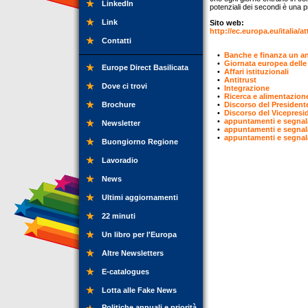
LinkedIn
potenziali dei secondi è una 
Link
Sito web:
http://ec.europa.eu/italia
Contatti
•
Banche e finanza un ann
•
Giornata europea delle
Europe Direct Basilicata
•
Affari istituzionali
•
Antitrust
Dove ci trovi
•
Integrazione
•
Ricerca e alimentazion
Brochure
•
Discorso del President
•
Discorso del Vicepresi
•
appuntamenti e segnal
Newsletter
•
appuntamenti e segnal
•
appuntamenti e segnal
Buongiorno Regione
Lavoradio
News
Ultimi aggiornamenti
22 minuti
Un libro per l'Europa
Altre Newsletters
E-catalogues
Lotta alle Fake News
Politiche annuali e priorità