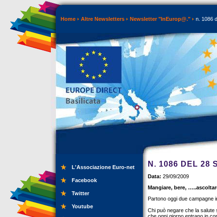
Home
Altre Newsletters
Newsletter "InEurop@."
n. 1086 d
N. 1086 DEL 28
L'Associazione Euro-net
Data:
29/09/2009
Facebook
Mangiare, bere, …..ascolta
Twitter
Partono oggi due campagne impo
Youtube
Chi può negare che la salute s
che ogni giorno entrano in cont