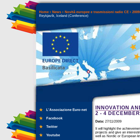
Home
News
Novità europee e trasmissioni radio CE
2009
Reykjavík, Iceland (Conference)
INNOVATION AN
L'Associazione Euro-net
2 - 4 DECEMBE
Facebook
Data:
27/11/2009
Twitter
It will highlight the achievem
projects and give an interesti
Youtube
well as Nordic or European le