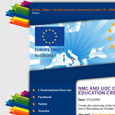
Home
News
Novità europee e trasmissioni radio CE
2009
future.
NMC AND UOC C
L'Associazione Euro-net
EDUCATION.CRE
Facebook
Data:
27/11/2009
Twitter
Create the university of the 
met in Barcelona on October 
Youtube
Sito web:
http://www.elea