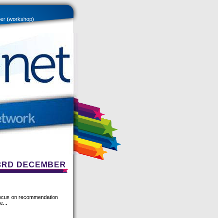
er (workshop)
 3RD DECEMBER
c focus on recommendation
e...