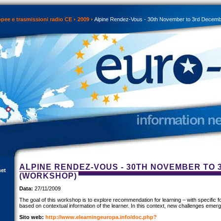
opee e trasmissioni radio CE
2009
Alpine Rendez-Vous - 30th November to 3rd Decemb
ALPINE RENDEZ-VOUS - 30TH NOVEMBER TO
net
(WORKSHOP)
Data:
27/11/2009
The goal of this workshop is to explore recommendation for learning – with specifi
based on contextual information of the learner. In this context, new challenges emerg
Sito web:
http://www.elearningeuropa.info/doc.php?