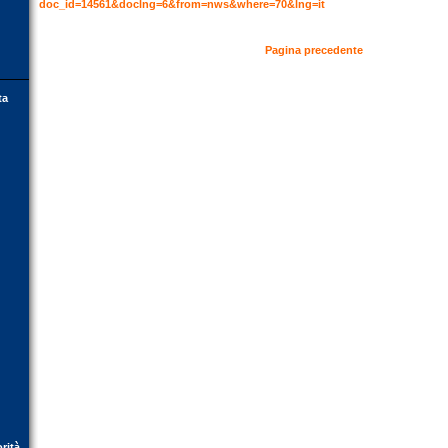
doc_id=14561&doclng=6&from=nws&where=70&lng=it
Pagina precedente
ta
orità