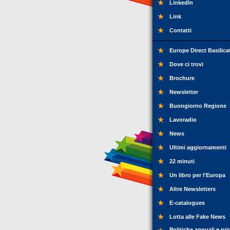
LinkedIn
Link
Contatti
Europe Direct Basilica
Dove ci trovi
Brochure
Newsletter
Buongiorno Regione
Lavoradio
News
Ultimi aggiornamenti
22 minuti
Un libro per l'Europa
Altre Newsletters
E-catalogues
Lotta alle Fake News
Politiche annuali e pri