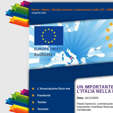
Home
News
Novità europee e trasmissioni radio CE
2009
organizzato.
UN IMPORTANTE
L'Associazione Euro-net
L’ITALIA NELLA
Facebook
Data:
16/12/2009
Twitter
Pawel Samecki, commissario eur
importante contributo finanziar
Youtube
meridionale.