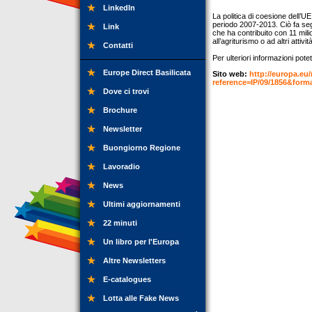
LinkedIn
La politica di coesione dell’UE
periodo 2007-2013. Ciò fa seg
Link
che ha contribuito con 11 milio
all’agriturismo o ad altri attività
Contatti
Per ulteriori informazioni potet
Europe Direct Basilicata
Sito web:
http://europa.eu
reference=IP/09/1856&fo
Dove ci trovi
Brochure
Newsletter
Buongiorno Regione
Lavoradio
News
Ultimi aggiornamenti
22 minuti
Un libro per l'Europa
Altre Newsletters
E-catalogues
Lotta alle Fake News