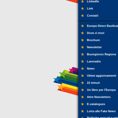
LinkedIn
Link
Contatti
Europe Direct Basilica
Dove ci trovi
Brochure
Newsletter
Buongiorno Regione
Lavoradio
News
Ultimi aggiornamenti
22 minuti
Un libro per l'Europa
Altre Newsletters
E-catalogues
Lotta alle Fake News
Politiche annuali e pri