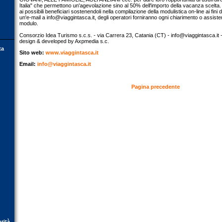
Italia" che permettono un'agevolazione sino al 50% dell'importo della vacanza scelta. A
ai possibili beneficiari sostenendoli nella compilazione della modulistica on-line ai fini 
un'e-mail a
info@viaggintasca.it
, degli operatori forniranno ogni chiarimento o assist
modulo.
Consorzio Idea Turismo s.c.s. - via Carrera 23, Catania (CT) -
info@viaggintasca.it
-
design & developed by Axpmedia s.c.
ta
Sito web:
www.viaggintasca.it
Email:
info@viaggintasca.it
Pagina precedente
orità