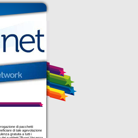
erogazione di pacchetti
neficiare di tale agevolazione
enza gratuita a tutti i
 dei suddetti "Buoni Vacanza