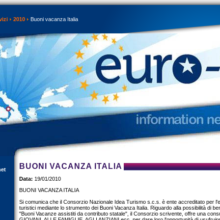
vizi
2010
Buoni vacanza Italia
BUONI VACANZA ITALIA
net
Data:
19/01/2010
BUONI VACANZA ITALIA
Si comunica che il Consorzio Nazionale Idea Turismo s.c.s. è ente accreditato per l'
turistici mediante lo strumento dei Buoni Vacanza Italia. Riguardo alla possibilità di be
"Buoni Vacanze assistiti da contributo statale", il Consorzio scrivente, offre una consul
GIOVANI, ALLE FAMIGLIE, AGLI ANZIANI ecc. per dare loro l'opportunità di usufruire