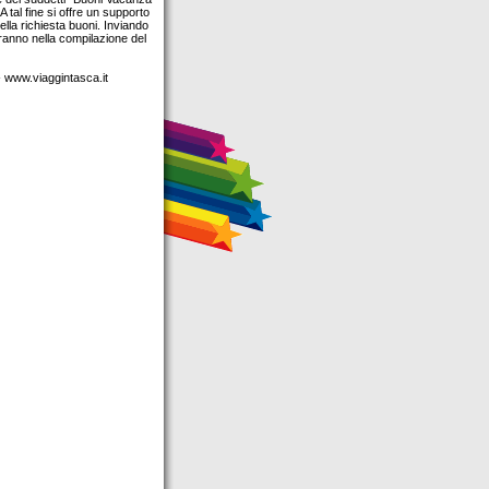
 tal fine si offre un supporto
della richiesta buoni. Inviando
eranno nella compilazione del
 www.viaggintasca.it