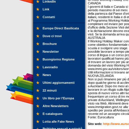
LinkedIn
CANADA
I governi di Italia e Canada s
Link
periodo massimo di sei mesi.
della partenza dal Paese d'or
Contatti
italiani, residenti in Italia e d
al Programma Working Holid
completare ed inviare per post
d'ufficio della Sezione Visti 
Europe Direct Basilicata
e la dichiarazione devono esse
visti. Se la domanda arriva qua
Dove ci trovi
AUSTRALIA
Il Working Holiday Maker consen
Brochure
come obiettivo fondamentale 
scuola e svolgere uno stage. S
Newsletter
possibile lavorare a tempo pi
corso di lingua o un corso pro
lavoratori qualificati hanno p
Buongiorno Regione
di trovare un lavoro per più 
domanda del visto Working Ho
Lavoradio
www.immi.gov.au/visitors/worki
Utili informazioni si trovano a
News
NUOVA ZELANDA
Non si può rimanere per più di
Ultimi aggiornamenti
dopo qualche giorno di acclima
a Auckland. Dopo tre mesi al 
lavorare in un rifugio sulle Al
22 minuti
sposta di nuovo verso altri l
frequentare un corso di tre m
Un libro per l'Europa
private di Auckland, Wellingto
visto via Web. Altrimenti deve
Altre Newsletters
www.immigration.govt.nz alla 
spedito per posta all'Ambasc
E-catalogues
recente ed un assegno circol
Fonte: Eurocultura
Lotta alle Fake News
Sito web:
http://www.eurocu
Politiche annuali e priorità