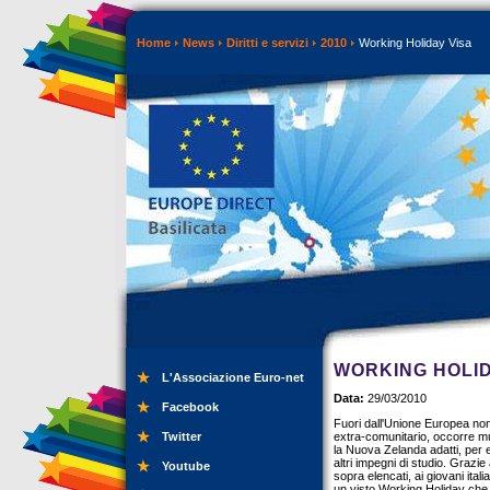
Home
News
Diritti e servizi
2010
Working Holiday Visa
WORKING HOLID
L'Associazione Euro-net
Data:
29/03/2010
Facebook
Fuori dall'Unione Europea non 
Twitter
extra-comunitario, occorre muni
la Nuova Zelanda adatti, per e
altri impegni di studio. Grazi
Youtube
sopra elencati, ai giovani ita
un visto Working Holiday che 