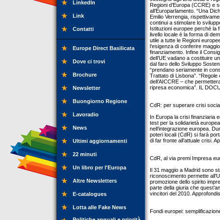
LinkedIn
Regioni d’Europa (CCRE) e sot
all’Europarlamento. “Una Di
Link
Emilio Verrengia, rispettivam
continui a stimolare lo sviluppo
Istituzioni europee perché la fu
Contatti
livello locale è la forma di de
utile a tutte le Regioni europee
l’esigenza di conferire maggior
Europe Direct Basilicata
finanziamento. Infine il Consi
dell’UE vadano a costituire un 
Dove ci trovi
dal faro dello Sviluppo Sosten
“prendano seriamente in consi
Brochure
Trattato di Lisbona”. “Regole c
dell’AICCRE – che permetterann
ripresa economica”. IL D
Newsletter
Buongiorno Regione
CdR: per superare crisi socia
Lavoradio
In Europa la crisi finanziaria
test per la solidarietà europea.
News
nell’integrazione europea. Dur
poteri locali (CdR) si farà por
di far fronte all’attuale crisi. 
Ultimi aggiornamenti
22 minuti
CdR, al via premi Impresa e
Un libro per l'Europa
Il 31 maggio a Madrid sono st
riconoscimento permette all’Un
Altre Newsletters
promozione dello spirito impren
parte della giuria che quest’a
vincitori del 2010. Approfondis
E-catalogues
Lotta alle Fake News
Fondi europei: semplificazione
Politiche annuali e priorità