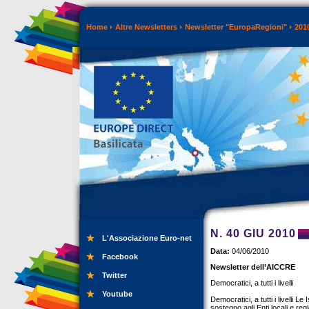
Home
Altre Newsletters
Newsletter "EuropaRegioni"
201
N. 40 GIU 2010
L'Associazione Euro-net
Data:
04/06/2010
Facebook
Newsletter dell’AICCRE
Twitter
Democratici, a tutti i livelli
Youtube
Democratici, a tutti i livelli L
sostegno agli Enti locali e regi