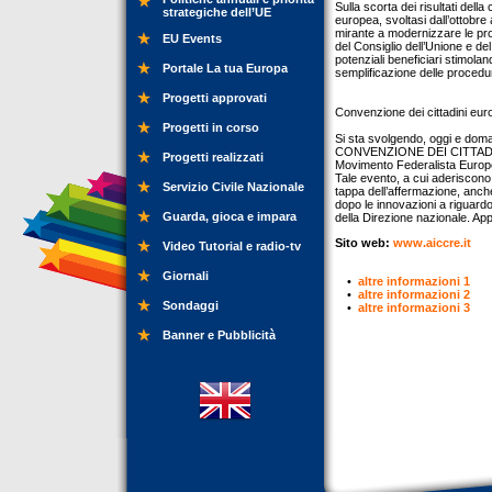
Sulla scorta dei risultati dell
strategiche dell’UE
europea, svoltasi dall’ottob
mirante a modernizzare le proc
EU Events
del Consiglio dell’Unione e de
potenziali beneficiari stimoland
Portale La tua Europa
semplificazione delle procedur
Progetti approvati
Convenzione dei cittadini europe
Progetti in corso
Si sta svolgendo, oggi e doma
CONVENZIONE DEI CITTADIN
Progetti realizzati
Movimento Federalista Europe
Tale evento, a cui aderiscono 
Servizio Civile Nazionale
tappa dell’affermazione, anch
dopo le innovazioni a riguard
Guarda, gioca e impara
della Direzione nazionale. Ap
Sito web:
www.aiccre.it
Video Tutorial e radio-tv
Giornali
•
altre informazioni 1
•
altre informazioni 2
Sondaggi
•
altre informazioni 3
Banner e Pubblicità